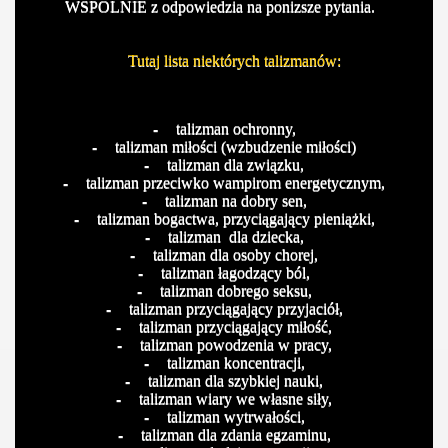
WSPOLNIE z odpowiedzia na ponizsze pytania.
Tutaj lista niektórych talizmanów:
-
talizman ochronny,
-
talizman miłości (wzbudzenie miłości)
-
talizman dla związku,
-
talizman przeciwko wampirom energetycznym,
-
talizman na dobry sen,
-
talizman bogactwa, przyciągający pieniążki,
-
talizman
dla dziecka,
-
talizman dla osoby chorej,
-
talizman łagodzący ból,
-
talizman dobrego seksu,
-
talizman przyciągający przyjaciół,
-
talizman przyciągający miłość,
-
talizman powodzenia w pracy,
-
talizman koncentracji,
-
talizman dla szybkiej nauki,
-
talizman wiary we własne siły,
-
talizman wytrwałości,
-
talizman dla zdania egzaminu,