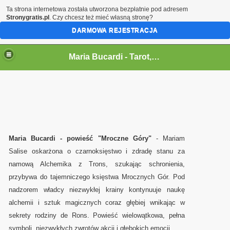
Ta strona internetowa została utworzona bezpłatnie pod adresem
Stronygratis.pl
. Czy chcesz też mieć własną stronę?
DARMOWA REJESTRACJA
Maria Bucardi,magia,tarot,jasnowidz,rytualy,czary,terapeutka
Maria Bucardi - Tarot,wrozka,wrozba,wrozenie,magia milosna,jasnowidz,rytualy magiczne,karty,talizmany,amulety,wampiry en
Maria Bucardi - powieść "Mroczne Góry"
- Mariam
Salise oskarżona o czarnoksięstwo i zdradę stanu za
namową Alchemika z Trons, szukając schronienia,
przybywa do tajemniczego księstwa Mrocznych Gór. Pod
nadzorem władcy niezwykłej krainy kontynuuje naukę
alchemii i sztuk magicznych coraz głębiej wnikając w
sekrety rodziny de Rons. Powieść wielowątkowa, pełna
symboli, niezwykłych zwrotów akcji i głębokich emocji.