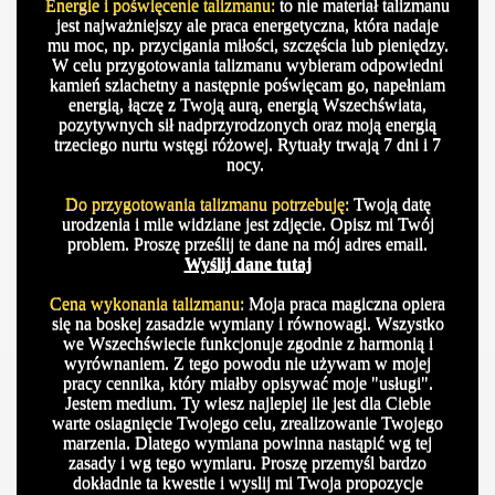
Energie i poświęcenie talizmanu:
to nie materiał talizmanu
jest najważniejszy ale praca energetyczna, która nadaje
mu moc, np. przycigania miłości, szczęścia lub pieniędzy.
W celu przygotowania talizmanu wybieram odpowiedni
kamień szlachetny a następnie poświęcam go, napełniam
energią, łączę z Twoją aurą, energią Wszechświata,
pozytywnych sił nadprzyrodzonych oraz moją energią
trzeciego nurtu wstęgi różowej. Rytuały trwają 7 dni i 7
nocy.
Do przygotowania talizmanu potrzebuję:
Twoją datę
urodzenia i mile widziane jest zdjęcie. Opisz mi Twój
problem. Proszę prześlij te dane na mój adres email.
Wyślij dane tutaj
Cena wykonania talizmanu:
Moja praca magiczna opiera
się na boskej zasadzie wymiany i równowagi. Wszystko
we Wszechświecie funkcjonuje zgodnie z harmonią i
wyrównaniem. Z tego powodu nie używam w mojej
pracy cennika, który miałby opisywać moje "usługi".
Jestem medium. Ty wiesz najlepiej ile jest dla Ciebie
warte osiagnięcie Twojego celu, zrealizowanie Twojego
marzenia. Dlatego wymiana powinna nastąpić wg tej
zasady i wg tego wymiaru. Proszę przemyśl bardzo
dokładnie ta kwestie i wyslij mi Twoja propozycje