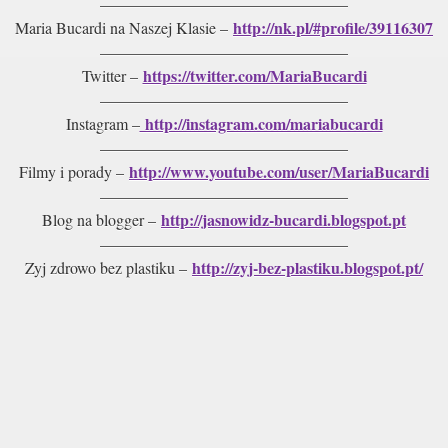
———————————————–
http://nk.pl/#profile/39116307
Maria Bucardi na Naszej Klasie –
———————————————–
https://twitter.com/MariaBucardi
Twitter –
———————————————–
http://instagram.com/mariabucardi
Instagram –
———————————————–
e utraconej milosci
http://www.youtube.com/user/MariaBucardi
Filmy i porady –
———————————————–
zenie dwojga ludzi
http://jasnowidz-bucardi.blogspot.pt
Blog na blogger –
———————————————–
ia zwiazku
http://zyj-bez-plastiku.blogspot.pt/
Zyj zdrowo bez plastiku –
n tajemnic
arimar Naturalny
fiela
wolanie i cel zycia