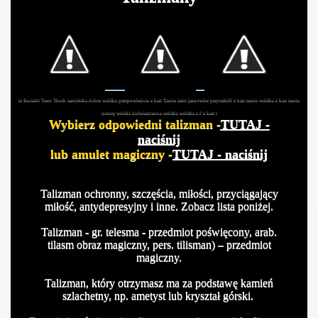
ia Bucardi Tarot Thoth tarocistka dobra wróżka przepowiednia z kart Tarota tarot jasnowicz przyszłość z kart tarota wróżba z kart tarota
dobrej wróżki doświadczona wróżka wróżka z ć z kart t
Wybierz odpowiedni talizman -
TUTAJ
-
naciśnij
lub amulet magiczny -
TUTAJ
- naciśnij
Talizman ochronny, szczęścia, miłości, przyciągający
miłość, antydepresyjny i inne. Zobacz lista poniżej.
Talizman - gr. telesma - przedmiot poświęcony, arab.
tilasm obraz magiczny, pers. tilisman) – przedmiot
magiczny.
Talizman, który otrzymasz ma za podstawę kamień
szlachetny, np. ametyst lub kryształ górski.