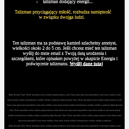
-
talizman dodający energii...
Talizman przyciągający miłość, rozbudza namiętność
w związku dwojga ludzi.
Ten talizman ma za podstawę kamień szlachetny ametyst,
wielkości około 2 do 5 cm. Jeśli chcesz mieć ten talizman
wyślij do mnie email z Twoją datą urodzenia i
szczegółami, które opisałam powyżej w akapicie Energia i
poświęcenie talizmanu.
Wyślij dane tutaj
Maria Bucardi Tarot Thoth tarocistka dobra wróżka przepowiednia z kart Tarota tarot jasnowicz przyszłość z kart tarota wróżba z kart
tarota dobrej wróżki doświadczona wróżka wróżka z praktyką Maria Bucardi Tarot Thoth tarocistka dobra wróżka przepowiednia z kart
Tarota tarot jasnowicz przyszłość z kart tarota wróżba z kart tarota dobrej wróżki doświadczona wróżka wróżka z praktyką Maria Bucardi
Tarot Thoth tarocistka dobra wróżka przepowiednia z kart Tarota tarot jasnowicz przyszłość z kart tarota wróżba z kart tarota dobrej
wróżki doświadczona wróżka wróżka z praktyką Maria Bucardi Tarot Thoth tarocistka dobra wróżka przepowiednia z kart Tarota tarot
jasnowicz przyszłość z kart tarota wróżba z kart tarota dobrej wróżki doświadczona wróżka wróżka z praktyką
Maria Bucardi Tarot Thoth tarocistka dobra wróżka przepowiednia z kart Tarota tarot jasnowicz przyszłość z kart tarota wróżba z kart