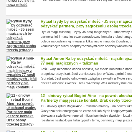
Rytuał Izydy by odzyskać miłość - 35 sesji magic
odzyskać partnera, przy zagrożeniu osobą trzecią
Rytuał magii miłosnej - Izydy 35 sesji magicznych - stosowany
partnera, jeśli masz jeszcze sporadyczny kontakt z ukochaną 
polega na codziennej, trwającej kilkanaście minut do 2 godzin, tr
komunikacji z siłami nadprzyrodzonymi oraz oddziaływaniem n
Pierwsze efekty mojej pracy najczęściej są widoczne już w pie
Rytuał Amon-Ra by odzyskać miłość - najsilniejsz
77 sesji magicznych + talizman
Jeśli Twoja ukochana osoba odeszła, nie macie kontaktu a nadal
pragniesz odzyskać. Jeśli zamieszana jest w Waszą miłość oso
(zdrada). Jeśli próby odnowienia związku zawiodły a Twoje serc
chcesz odnowić związek. Jeśli rozdzieliły Was niekorzystne oko
wiesz, że to Twoja duga połowa i pragniesz odzyskać miłość. Ten
najsilniejszym rytuałem miłosnym.
12 - dniowy rytuał Bogini Aine - na powrót ukoch
Partnerzy mają jeszcze kontakt. Brak osoby trzeci
12 - dniowy rytuał Bogini Aine + talizman milosny - na powrót u
Oczyszczanie energetyczne ze wszelkich zlych i negatywnych 
aktywacja swietlistych energii milosci pomiedzy dwojgiem ludzi,
rozstanie nastapilo juz kilka tygodni temu, partnerzy mają jeszc
energii jest tak duzo, ze milosc zdaje sie wygasla, ale są jesz
czasami listy, rozmowy,