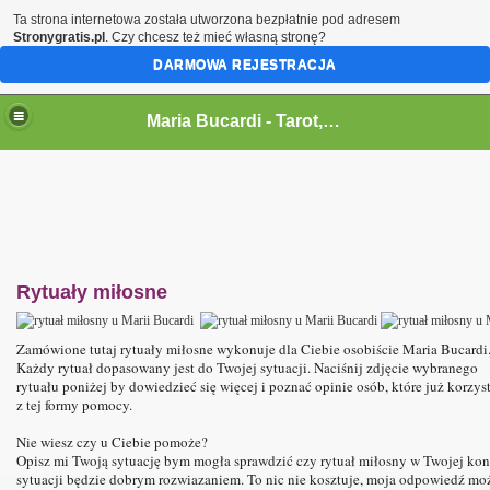
Ta strona internetowa została utworzona bezpłatnie pod adresem
Stronygratis.pl
. Czy chcesz też mieć własną stronę?
DARMOWA REJESTRACJA
Maria Bucardi,magia,tarot,jasnowidz,rytualy,czary,terapeutka
Maria Bucardi - Tarot,wrozka,wrozba,wrozenie,magia milosna,jasnowidz,rytualy magiczne,karty,talizmany,amulety,wampiry en
Rytuały miłosne
Zamówione tutaj rytuały miłosne wykonuje dla Ciebie osobiście Maria Bucardi
Każdy rytuał dopasowany jest do Twojej sytuacji. Naciśnij zdjęcie wybranego
rytuału poniżej by dowiedzieć się więcej i poznać opinie osób, które już korzys
z tej formy pomocy.
Nie wiesz czy u Ciebie pomoże?
Opisz mi Twoją sytuację bym mogła sprawdzić czy rytuał miłosny w Twojej kon
sytuacji będzie dobrym rozwiazaniem. To nic nie kosztuje, moja odpowiedź mo