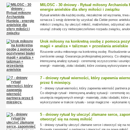
na inną lepszą, by zmienić partnera/-kę, by zmienić mieszkani
MILOSC - 30 dniowy - Rytuał miłosny Archanioła H
zmiana ze złego na dobre a z dobrego na lepsze.
energie anielskie dla sfery miłości i związku
Rytuał anielski dla każdej osoby, niezależnie od wyznania, trwa 
oznacza 1 sesję dziennie by uzyskać dla Ciebie pomoc anielsk
miłości i związku, by uleczyć miłość, małżeństwo, odzyskać u
usunąć zdradę czy niebezpieczeństwo rozpadu związku, anulo
karmiczny w sferze miłosnej, czyli negatywne skutki błędów po
poprzednich życiach. Rytuał usuwa złe energie z miłości, poma
Urok miłosny na konkretną osobę z pomoca pozyt
naszą drugą połowę i usunąć samotność
magii + analiza + talizman + przeslania anielskie
Rzucenie uroku miłosnego na konkretną osobę. Rozbudzenie u
zwrócenie uwagi. Gwarancja profesjonalnej pomocy. Co obejmuje
intensywną analizę sytuacji - ceremonię oczyszczenia i usunię
energii - materiały, zioła i dodatki, które zostaną wykorzystane w
- sesje magiczne - wykonanie rytuału - ceremonie zakończenia 
zapieczętowania energii - podsumowanie i końcowa analiza
7 - dniowy rytuał wierności, który zapewnia wiern
przez 6 miesięcy.
7 - dniowy rytuał wierności, który zapewnia wierność partnera p
wiatla
Co obejmuje rytuał - intensywną analizę sytuacji - ceremonię oc
usunięcia negatywnych energii - materiały, zioła i dodatki, które
wykorzystane w trakcie rytuału - sesje magiczne - wykonanie ry
magicznych - ceremonie zakończenia i zapieczętowania energii
podsumowanie i końcowa analiza
5 - dniowy rytuał by uleczyć złamane serce, zapo
otworzyć się na nową miłość
5 - dniowy rytuał by uleczyć złamane serce i otworzyć się na n
Pozwala zapomnieć o partnerze i otworzyć się na nową miłość.