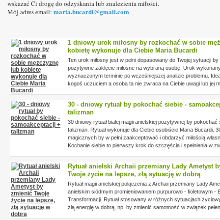
wskazać Ci drogę do odzyskania lub znalezienia miłości.
maria.bucardi@gmail.com
Mój adres email:
1 dniowy urok miłosny by rozkochać w sobie mę
kobietę wykonuje dla Ciebie Maria Bucardi
Ten urok miłosny jest w pełni dopasowany do Twojej sytuacji by
pozytywne zaklęcie miłosne na wybraną osobę. Urok wykonany
wyznaczonym terminie po wcześniejszej analizie problemu. Idea
kogoś uczuciem a osoba ta nie zwraca na Ciebie uwagi lub jej m
Urok miłosny oparty na pozytywnej białej magii ceremonialnej.
30 - dniowy rytuał by pokochać siebie - samoakcep
talizman
30 dniowy rytuał białej magii anielskiej pozytywnej by pokochać 
talizman. Rytuał wykonuje dla Ciebie osobiście Maria Bucardi. 30
magicznych by w pełni zaakceptować i obdarzyć miłością włas
Kochanie siebie to pierwszy krok do szczęścia i spełnienia w z
człowiekiem i w życiu codziennym.
Rytuał anielski Archaii przemiany Lady Ametyst b
Twoje życie na lepsze, złą sytuację w dobrą
Rytuał magii anielskiej połączenia z Archaii przemiany Lady Ame
anielskim siódmym promieniowaniem purpurowo - fioletowym - 
Transformacji. Rytuał stosowany w różnych sytuacjach życiow
złą energię w dobrą, np. by zmienić samotność w związek pełen 
zastąpić biedę bogactwem, by przemienić chorobę w zdrowie, b