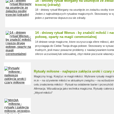
18 - dniowy rytuał Morgany na usunięcie ze zwia
trzeciej (zdrady)
18 - dniowy rytuał Morgany na usunięcie ze zwiazku osoby trzec
Jeden z najtrudniejszych rytualow magicznych. Stosowany w sy
jeden z partnerow dopuszcza sie zdrady.
14 - dniowy rytuał Wenus - by znaleźć miłość i n
połowę, oparty na magii ceremonialnej
14 dniowe sesje magiczne, ktore oczyszczaja sfere milosci, akt
przyciagaja do Ciebie Twoja druga polowe. Stosowany w sytua
trudnych, jesli masz powazne problemy z nawiazywaniem konta
sferze uczuciowej lub seksualnej, zbyt niskie poczucie wlasnej 
wystepuje przypuszczenie, ze poprzedni partner rzucil na Cieb
za soba wiecej niz 5 nieudanych zwiazkow.
Rytuały miłosne - najlepsze zaklęcia uroki i czary
Magiczny krąg. Księżyc w magii miłości. Wybrane rytuały magii 
m.in – na ożywienie miłości w aktualnym związku – na wzbudzeni
celu znalezienia miłości - Rytuał na osłabienie barier i przeszkód
Afirmacja. Wizualizacja jako technika magiczna. Rytuały całorocz
„Węzeł miłości”