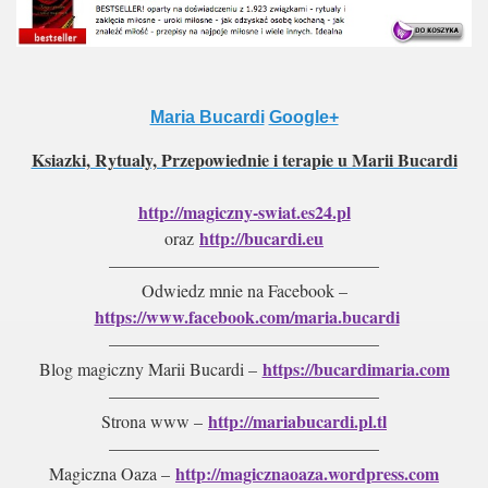
Maria Bucardi
Google+
Ksiazki, Rytualy, Przepowiednie i terapie u Marii Bucardi
http://magiczny-swiat.es24.pl
http://bucardi.eu
oraz
———————————————–
Odwiedz mnie na Facebook –
https://www.facebook.com/maria.bucardi
———————————————–
https://bucardimaria.com
Blog magiczny Marii Bucardi –
———————————————–
http://mariabucardi.pl.tl
Strona www –
———————————————–
http://magicznaoaza.wordpress.com
Magiczna Oaza –