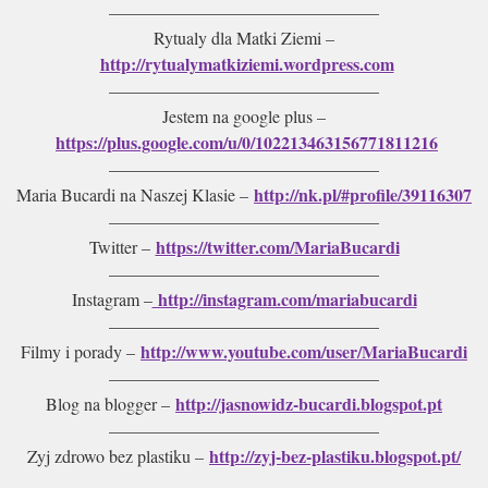
———————————————–
Rytualy dla Matki Ziemi –
http://rytualymatkiziemi.wordpress.com
———————————————–
Jestem na google plus –
https://plus.google.com/u/0/102213463156771811216
———————————————–
http://nk.pl/#profile/39116307
Maria Bucardi na Naszej Klasie –
———————————————–
https://twitter.com/MariaBucardi
Twitter –
———————————————–
http://instagram.com/mariabucardi
Instagram –
———————————————–
http://www.youtube.com/user/MariaBucardi
Filmy i porady –
———————————————–
http://jasnowidz-bucardi.blogspot.pt
Blog na blogger –
———————————————–
http://zyj-bez-plastiku.blogspot.pt/
Zyj zdrowo bez plastiku –