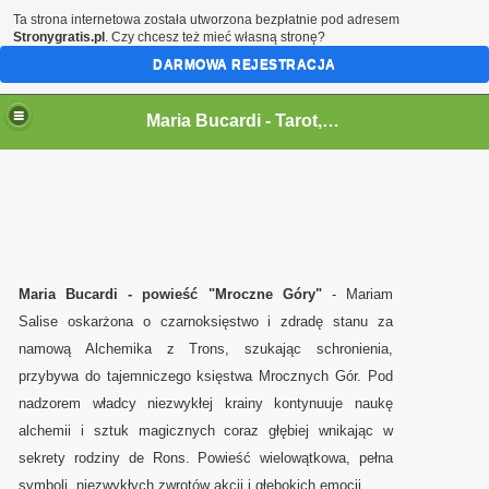
Ta strona internetowa została utworzona bezpłatnie pod adresem
Stronygratis.pl
. Czy chcesz też mieć własną stronę?
DARMOWA REJESTRACJA
Maria Bucardi,magia,tarot,jasnowidz,rytualy,czary,terapeutka
Maria Bucardi - Tarot,wrozka,wrozba,wrozenie,magia milosna,jasnowidz,rytualy magiczne,karty,talizmany,amulety,wampiry en
Maria Bucardi - powieść "Mroczne Góry"
- Mariam
Salise oskarżona o czarnoksięstwo i zdradę stanu za
namową Alchemika z Trons, szukając schronienia,
przybywa do tajemniczego księstwa Mrocznych Gór. Pod
nadzorem władcy niezwykłej krainy kontynuuje naukę
alchemii i sztuk magicznych coraz głębiej wnikając w
sekrety rodziny de Rons. Powieść wielowątkowa, pełna
symboli, niezwykłych zwrotów akcji i głębokich emocji.