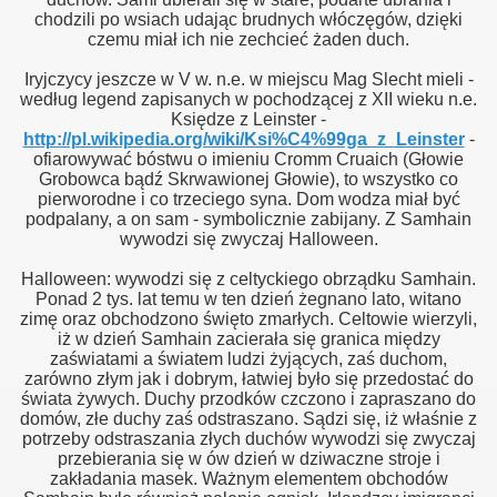
chodzili po wsiach udając brudnych włóczęgów, dzięki
czemu miał ich nie zechcieć żaden duch.
Iryjczycy jeszcze w V w. n.e. w miejscu Mag Slecht mieli -
według legend zapisanych w pochodzącej z XII wieku n.e.
Księdze z Leinster -
http://pl.wikipedia.org/wiki/Ksi%C4%99ga_z_Leinster
-
ofiarowywać bóstwu o imieniu Cromm Cruaich (Głowie
Grobowca bądź Skrwawionej Głowie), to wszystko co
pierworodne i co trzeciego syna. Dom wodza miał być
podpalany, a on sam - symbolicznie zabijany. Z Samhain
wywodzi się zwyczaj Halloween.
Halloween: wywodzi się z celtyckiego obrządku Samhain.
Ponad 2 tys. lat temu w ten dzień żegnano lato, witano
zimę oraz obchodzono święto zmarłych. Celtowie wierzyli,
iż w dzień Samhain zacierała się granica między
zaświatami a światem ludzi żyjących, zaś duchom,
zarówno złym jak i dobrym, łatwiej było się przedostać do
świata żywych. Duchy przodków czczono i zapraszano do
domów, złe duchy zaś odstraszano. Sądzi się, iż właśnie z
potrzeby odstraszania złych duchów wywodzi się zwyczaj
przebierania się w ów dzień w dziwaczne stroje i
zakładania masek. Ważnym elementem obchodów