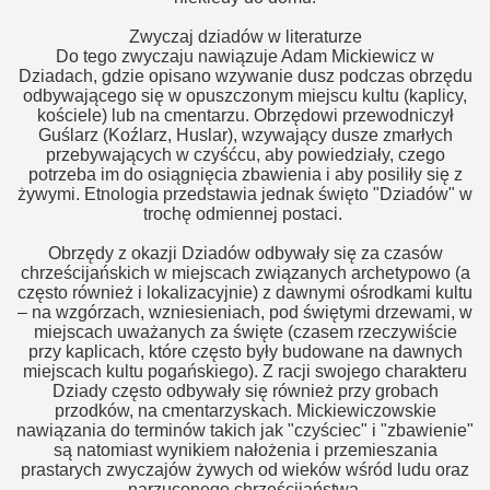
Zwyczaj dziadów w literaturze
Do tego zwyczaju nawiązuje Adam Mickiewicz w
Dziadach, gdzie opisano wzywanie dusz podczas obrzędu
odbywającego się w opuszczonym miejscu kultu (kaplicy,
kościele) lub na cmentarzu. Obrzędowi przewodniczył
Guślarz (Koźlarz, Huslar), wzywający dusze zmarłych
przebywających w czyśćcu, aby powiedziały, czego
potrzeba im do osiągnięcia zbawienia i aby posiliły się z
żywymi. Etnologia przedstawia jednak święto "Dziadów" w
trochę odmiennej postaci.
Obrzędy z okazji Dziadów odbywały się za czasów
chrześcijańskich w miejscach związanych archetypowo (a
często również i lokalizacyjnie) z dawnymi ośrodkami kultu
– na wzgórzach, wzniesieniach, pod świętymi drzewami, w
miejscach uważanych za święte (czasem rzeczywiście
przy kaplicach, które często były budowane na dawnych
miejscach kultu pogańskiego). Z racji swojego charakteru
Dziady często odbywały się również przy grobach
przodków, na cmentarzyskach. Mickiewiczowskie
nawiązania do terminów takich jak "czyściec" i "zbawienie"
są natomiast wynikiem nałożenia i przemieszania
prastarych zwyczajów żywych od wieków wśród ludu oraz
narzuconego chrześcijaństwa.