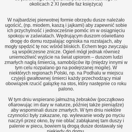
okolicach 2 XI (wedle faz księżyca)
W najbardziej pierwotnej formie obrzędu dusze należało
ugościć, (np. miodem, kaszą i jajkami) aby zapewnić sobie
ich przychylność i jednocześnie pomóc im w osiągnięciu
spokoju w zaświatach. Wędrującym duszom oświetlano
drogę do domu rozpalając ogniska na rozstajach, aby
mogły spędzić tę noc wśród bliskich. Echem tego zwyczaju
są współczesne znicze. Ogień mógł jednak również
uniemożliwić wyjście na świat upiorom – duszom ludzi
zmarłych nagłą śmiercią, samobójców itp (między innymi w
tym celu rozpalano go na podejrzanej mogile). W
niektórych regionach Polski, np. na Podhalu w miejscu
czyjejś gwałtownej śmierci każdy przechodzący miał
obowiązek rzucić gałązkę na stos, który następnie co roku
palono.
W tym dniu wspierano jałmużną żebraków (początkowo
ofiarowując im dary w naturze, później także pieniądze)
aby wspominali dusze zmarłych. W tym dniu niektóre
czynności były zakazane, np. wylewanie wody po myciu
naczyń przez okno, by nie oblać zabłąkanej tam duszy i
palenie w piecu, bowiem tą drogą dusze dostawały się
niekiedy do domu.