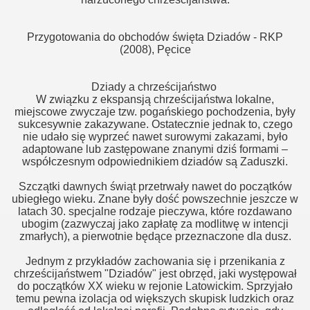
Przygotowania do obchodów święta Dziadów - RKP
(2008), Pęcice
Dziady a chrześcijaństwo
W związku z ekspansją chrześcijaństwa lokalne,
miejscowe zwyczaje tzw. pogańskiego pochodzenia, były
sukcesywnie zakazywane. Ostatecznie jednak to, czego
nie udało się wyprzeć nawet surowymi zakazami, było
adaptowane lub zastępowane znanymi dziś formami –
współczesnym odpowiednikiem dziadów są Zaduszki.
Szczątki dawnych świąt przetrwały nawet do początków
ubiegłego wieku. Znane były dość powszechnie jeszcze w
latach 30. specjalne rodzaje pieczywa, które rozdawano
ubogim (zazwyczaj jako zapłatę za modlitwę w intencji
zmarłych), a pierwotnie będące przeznaczone dla dusz.
Jednym z przykładów zachowania się i przenikania z
chrześcijaństwem "Dziadów" jest obrzęd, jaki występował
do początków XX wieku w rejonie Latowickim. Sprzyjało
temu pewna izolacja od większych skupisk ludzkich oraz