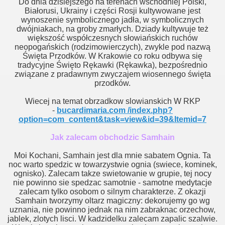
Do dnia dzisiejszego na terenach wschodniej Polski,
Białorusi, Ukrainy i części Rosji kultywowane jest
wynoszenie symbolicznego jadła, w symbolicznych
dwójniakach, na groby zmarłych. Dziady kultywuje też
większość współczesnych słowiańskich ruchów
neopogańskich (rodzimowierczych), zwykle pod nazwą
Święta Przodków. W Krakowie co roku odbywa się
tradycyjne Święto Rękawki (Rękawka), bezpośrednio
związane z pradawnym zwyczajem wiosennego święta
e utraconej milosci
przodków.
Wiecej na temat obrzadkow slowianskich W RKP
zenie dwojga ludzi
-
bucardimaria.com /index.php?
option=com_content&task=view&id=39&Itemid=7
ia zwiazku
Jak zalecam obchodzic Samhain
n tajemnic
Moi Kochani, Samhain jest dla mnie sabatem Ognia. Ta
noc warto spedzic w towarzystwie ognia (swiece, kominek,
arimar Naturalny
ognisko). Zalecam takze swietowanie w grupie, tej nocy
nie powinno sie spedzac samotnie - samotne medytacje
fiela
zalecam tylko osobom o silnym charakterze. Z okazji
Samhain tworzymy oltarz magiczny: dekorujemy go wg
wolanie i cel zycia
uznania, nie powinno jednak na nim zabraknac orzechow,
jablek, zlotych lisci. W kadzidelku zalecam zapalic szalwie.