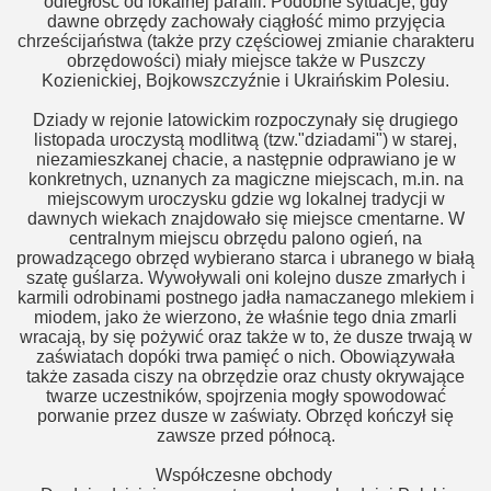
odległość od lokalnej parafii. Podobne sytuacje, gdy
dawne obrzędy zachowały ciągłość mimo przyjęcia
chrześcijaństwa (także przy częściowej zmianie charakteru
obrzędowości) miały miejsce także w Puszczy
Kozienickiej, Bojkowszczyźnie i Ukraińskim Polesiu.
Dziady w rejonie latowickim rozpoczynały się drugiego
listopada uroczystą modlitwą (tzw."dziadami") w starej,
niezamieszkanej chacie, a następnie odprawiano je w
konkretnych, uznanych za magiczne miejscach, m.in. na
miejscowym uroczysku gdzie wg lokalnej tradycji w
dawnych wiekach znajdowało się miejsce cmentarne. W
centralnym miejscu obrzędu palono ogień, na
prowadzącego obrzęd wybierano starca i ubranego w białą
szatę guślarza. Wywoływali oni kolejno dusze zmarłych i
karmili odrobinami postnego jadła namaczanego mlekiem i
miodem, jako że wierzono, że właśnie tego dnia zmarli
wracają, by się pożywić oraz także w to, że dusze trwają w
zaświatach dopóki trwa pamięć o nich. Obowiązywała
także zasada ciszy na obrzędzie oraz chusty okrywające
twarze uczestników, spojrzenia mogły spowodować
porwanie przez dusze w zaświaty. Obrzęd kończył się
zawsze przed północą.
aktywne
Współczesne obchody