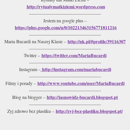
http://rytualymatkiziemi.wordpress.com
———————————————–
Jestem na google plus –
https://plus.google.com/u/0/102213463156771811216
———————————————–
http://nk.pl/#profile/39116307
Maria Bucardi na Naszej Klasie –
———————————————–
https://twitter.com/MariaBucardi
Twitter –
———————————————–
http://instagram.com/mariabucardi
Instagram –
———————————————–
http://www.youtube.com/user/MariaBucardi
Filmy i porady –
———————————————–
http://jasnowidz-bucardi.blogspot.pt
Blog na blogger –
———————————————–
http://zyj-bez-plastiku.blogspot.pt/
Zyj zdrowo bez plastiku –