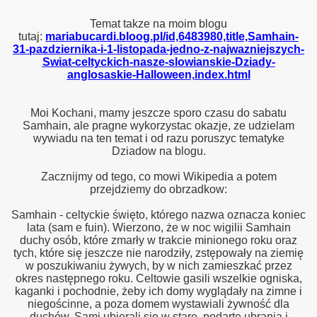
Temat takze na moim blogu
tutaj:
mariabucardi.bloog.pl/id,6483980,title,Samhain-
31-pazdziernika-i-1-listopada-jedno-z-najwazniejszych-
Swiat-celtyckich-nasze-slowianskie-Dziady-
anglosaskie-Halloween,index.html
Moi Kochani, mamy jeszcze sporo czasu do sabatu
Samhain, ale pragne wykorzystac okazje, ze udzielam
wywiadu na ten temat i od razu poruszyc tematyke
Dziadow na blogu.
Zacznijmy od tego, co mowi Wikipedia a potem
przejdziemy do obrzadkow:
Samhain - celtyckie święto, którego nazwa oznacza koniec
lata (sam e fuin). Wierzono, że w noc wigilii Samhain
duchy osób, które zmarły w trakcie minionego roku oraz
tych, które się jeszcze nie narodziły, zstępowały na ziemię
w poszukiwaniu żywych, by w nich zamieszkać przez
okres następnego roku. Celtowie gasili wszelkie ogniska,
kaganki i pochodnie, żeby ich domy wyglądały na zimne i
niegościnne, a poza domem wystawiali żywność dla
duchów. Sami ubierali się w stare, podarte ubrania i