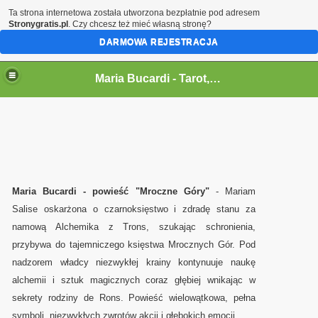
Ta strona internetowa została utworzona bezpłatnie pod adresem
Stronygratis.pl
. Czy chcesz też mieć własną stronę?
DARMOWA REJESTRACJA
Maria Bucardi,magia,tarot,jasnowidz,rytualy,czary,terapeutka
Maria Bucardi - Tarot,wrozka,wrozba,wrozenie,magia milosna,jasnowidz,rytualy magiczne,karty,talizmany,amulety,wampiry en
Maria Bucardi - powieść "Mroczne Góry"
- Mariam
Salise oskarżona o czarnoksięstwo i zdradę stanu za
namową Alchemika z Trons, szukając schronienia,
przybywa do tajemniczego księstwa Mrocznych Gór. Pod
nadzorem władcy niezwykłej krainy kontynuuje naukę
alchemii i sztuk magicznych coraz głębiej wnikając w
sekrety rodziny de Rons. Powieść wielowątkowa, pełna
symboli, niezwykłych zwrotów akcji i głębokich emocji.