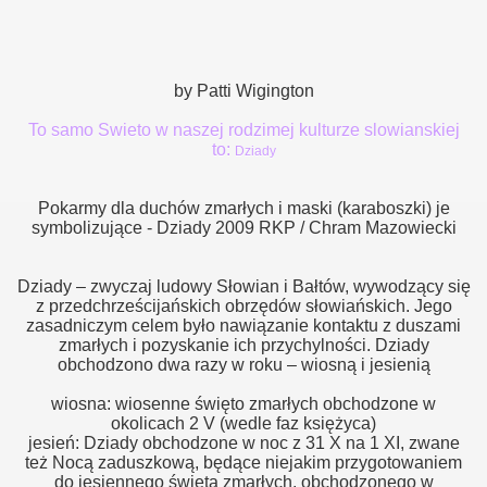
by Patti Wigington
To samo Swieto w naszej rodzimej kulturze slowianskiej
to:
Dziady
Pokarmy dla duchów zmarłych i maski (karaboszki) je
symbolizujące - Dziady 2009 RKP / Chram Mazowiecki
Dziady – zwyczaj ludowy Słowian i Bałtów, wywodzący się
z przedchrześcijańskich obrzędów słowiańskich. Jego
zasadniczym celem było nawiązanie kontaktu z duszami
zmarłych i pozyskanie ich przychylności. Dziady
obchodzono dwa razy w roku – wiosną i jesienią
wiosna: wiosenne święto zmarłych obchodzone w
okolicach 2 V (wedle faz księżyca)
jesień: Dziady obchodzone w noc z 31 X na 1 XI, zwane
też Nocą zaduszkową, będące niejakim przygotowaniem
do jesiennego święta zmarłych, obchodzonego w