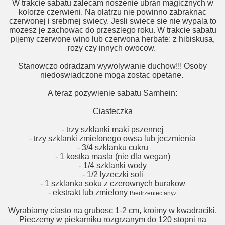
W trakcie sabatu zalecam noszenie ubran magicznych w
kolorze czerwieni. Na olatrzu nie powinno zabraknac
czerwonej i srebrnej swiecy. Jesli swiece sie nie wypala to
mozesz je zachowac do przeszlego roku. W trakcie sabatu
pijemy czerwone wino lub czerwona herbate: z hibiskusa,
rozy czy innych owocow.
lność a karma - Tarot Horoskop - o etyce i przechowywaniu
Stanowczo odradzam wywolywanie duchow!!! Osoby
niedoswiadczone moga zostac opetane.
A teraz pozywienie sabatu Samhein:
Ciasteczka
- trzy szklanki maki pszennej
- trzy szklanki zmielonego owsa lub jeczmienia
- 3/4 szklanku cukru
- 1 kostka masla (nie dla wegan)
- 1/4 szklanki wody
- 1/2 lyzeczki soli
- 1 szklanka soku z czerownych burakow
- ekstrakt lub zmielony
Biedrzeniec anyż
Wyrabiamy ciasto na grubosc 1-2 cm, kroimy w kwadraciki.
Pieczemy w piekarniku rozgrzanym do 120 stopni na