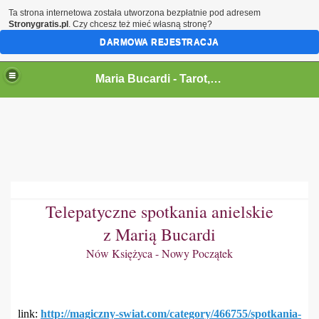
Ta strona internetowa została utworzona bezpłatnie pod adresem
Stronygratis.pl
. Czy chcesz też mieć własną stronę?
DARMOWA REJESTRACJA
Maria Bucardi,magia,tarot,jasnowidz,rytualy,czary,terapeutka
Maria Bucardi - Tarot,wrozka,wrozba,wrozenie,magia milosna,jasnowidz,rytualy magiczne,karty,talizmany,amulety,wampiry en
Telepatyczne spotkania anielskie
z Marią Bucardi
Nów Księżyca - Nowy Początek
link:
http://magiczny-swiat.com/category/466755/spotkania-