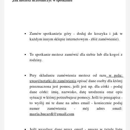
Zamów spotkanie(u góry - dodaj do koszyka i jak w 
każdym innym sklepie internetowym - złóż zamówienie).
To spotkanie możesz zamówić dla siebie lub dla kogoś z 
rodziny.
Przy składaniu zamówienia możesz od razu
 w polu: 
uwagi/notatki do zamówienia
 opisać dane osoby dla której 
przeznaczona jest pomoc, jeśli jest np. dla córki - podaj 
dane córki: imię, nazwisko, datę urodzenia oraz opis 
sytuacji w której potrzebujesz pomocy. Jeśli to przegapisz - 
to wyślij mi te dane na adres email - koniecznie podaj 
numer zamówienia - mój adres email: 
maria.bucardi@gmail.com
Jeśli wysyłasz dane przez email - proszę w tytule listu 