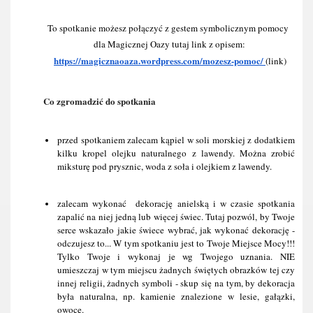
To spotkanie możesz połączyć z gestem symbolicznym pomocy 
dla Magicznej Oazy tutaj link z opisem:
https://magicznaoaza.wordpress.com/mozesz-pomoc/
(link)
Co zgromadzić do spotkania
przed spotkaniem zalecam kąpiel w soli morskiej z dodatkiem 
kilku kropel olejku naturalnego z lawendy. Można zrobić 
miksturę pod prysznic, woda z soła i olejkiem z lawendy.
zalecam wykonać  dekorację anielską i w czasie spotkania 
zapalić na niej jedną lub więcej świec. Tutaj pozwól, by Twoje 
serce wskazało jakie świece wybrać, jak wykonać dekorację - 
odczujesz to... W tym spotkaniu jest to Twoje Miejsce Mocy!!! 
Tylko Twoje i wykonaj je wg Twojego uznania. NIE 
umieszczaj w tym miejscu żadnych świętych obrazków tej czy 
innej religii, żadnych symboli - skup się na tym, by dekoracja 
była naturalna, np. kamienie znalezione w lesie, gałązki, 
owoce.