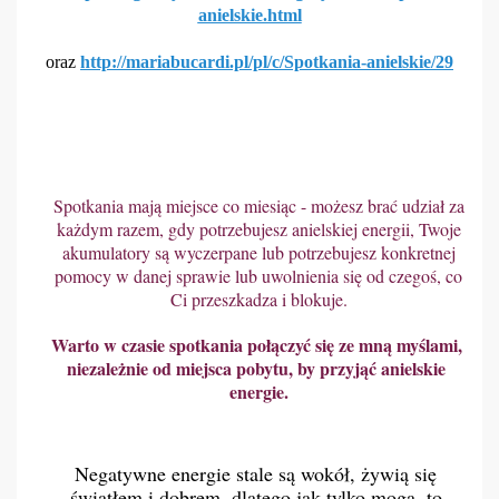
anielskie.html
oraz
http://mariabucardi.pl/pl/c/Spotkania-anielskie/29
Spotkania mają miejsce co miesiąc - możesz brać udział za
każdym razem, gdy potrzebujesz anielskiej energii, Twoje
akumulatory są wyczerpane lub potrzebujesz konkretnej
pomocy w danej sprawie lub uwolnienia się od czegoś, co
Ci przeszkadza i blokuje.
Warto w czasie spotkania połączyć się ze mną myślami, 
niezależnie od miejsca pobytu, by przyjąć anielskie 
energie.
Negatywne energie stale są wokół, żywią się 
światłem i dobrem, dlatego jak tylko mogą, to 