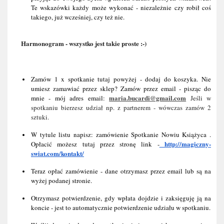
Te wskazówki każdy może wykonać - niezależnie czy robił coś 
takiego, już wcześniej, czy też nie.
Harmonogram - wszystko jest takie proste :-)
Zamów 1 x spotkanie tutaj powyżej - dodaj do koszyka. Nie 
umiesz zamawiać przez sklep? Zamów przez email - pisząc do 
maria.bucardi@gmail.com
mnie - mój adres email: 
 Jeśli w 
spotkaniu bierzesz udział np. z partnerem - wówczas zamów 2 
sztuki.
W tytule listu napisz: zamówienie Spotkanie Nowiu Książyca . 
 http://magiczny-
Opłacić możesz tutaj przez stronę link -
swiat.com/kontakt/
Teraz opłać zamówienie - dane otrzymasz przez email lub są na 
wyżej podanej stronie.
Otrzymasz potwierdzenie, gdy wpłata dojdzie i zaksięguję ją na 
koncie - jest to automatycznie potwierdzenie udziału w spotkaniu.