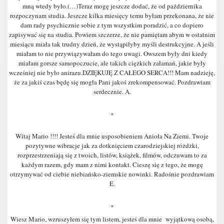
mną wtedy było.(…)Teraz mogę jeszcze dodać, że od października
rozpoczynam studia. Jeszcze kilka miesięcy temu byłam przekonana, że nie
dam rady psychicznie sobie z tym wszystkim poradzić, a co dopiero
zapisywać się na studia. Powiem szczerze, że nie pamiętam abym w ostatnim
miesiącu miała tak trudny dzień, że wystąpiłyby myśli destrukcyjne. A jeśli
miałam to nie przywiązywałam do tego uwagi. Owszem były dni kiedy
miałam gorsze samopoczucie, ale takich ciężkich załamań, jakie były
wcześniej nie było anirazu.DZIĘKUJĘ Z CAŁEGO SERCA!!! Mam nadzieję,
że za jakiś czas będę się mogła Pani jakoś zrekompensować. Pozdrawiam
serdecznie. A.
*
Witaj Mario !!!! Jesteś dla mnie usposobieniem Anioła Na Ziemi. Twoje
pozytywne wibracje jak za dotknięciem czarodziejskiej różdżki,
rozprzestrzeniają się z twoich, listów, książek, filmów, odczuwam to za
każdym razem, gdy mam z nimi kontakt. Cieszę się z tego, że mogę
otrzymywać od ciebie niebiańsko-ziemskie nowinki. Radośnie pozdrawiam
E.
*
Wiesz Mario, wzruszyłem się tym listem, jesteś dla mnie wyjątkową osobą,