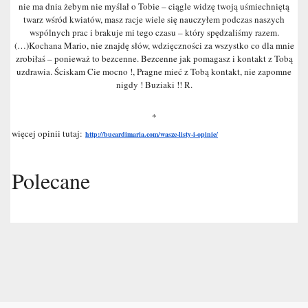
nie ma dnia żebym nie myślał o Tobie – ciągle widzę twoją uśmiechniętą
twarz wśród kwiatów, masz racje wiele się nauczyłem podczas naszych
wspólnych prac i brakuje mi tego czasu – który spędzaliśmy razem.
(…)Kochana Mario, nie znajdę słów, wdzięczności za wszystko co dla mnie
zrobiłaś – ponieważ to bezcenne. Bezcenne jak pomagasz i kontakt z Tobą
uzdrawia. Ściskam Cie mocno !, Pragne mieć z Tobą kontakt, nie zapomne
nigdy ! Buziaki !! R.
*
więcej opinii tutaj:
http://bucardimaria.com/wasze-listy-i-opinie/
Polecane