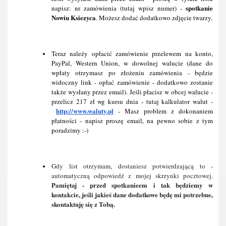
spotkanie 
napisz: nr zamówienia (tutaj wpisz numer) - 
Nowiu Ksiezyca
. Możesz dodać dodatkowo zdjęcie twarzy.
Teraz należy opłacić zamówienie przelewem na konto, 
PayPal, Western Union, w dowolnej walucie (dane do 
wpłaty otrzymasz po złożeniu zamówienia - będzie 
widoczny link - opłać zamówienie - dodatkowo zostanie 
także wysłany przez email). Jeśli płacisz w obcej walucie - 
przelicz 217 zł wg kursu dnia - tutaj kalkulator walut -
http://www.waluty.pl
 - Masz problem z dokonaniem 
płatności - napisz proszę email, na pewno sobie z tym 
poradzimy :-) 
Gdy list otrzymam, dostaniesz potwierdzającą to - 
automatyczną odpowiedź z mojej skrzynki pocztowej. 
Pamiętaj - przed spotkanieem i tak będziemy w 
kontakcie, jeśli jakieś dane dodatkowe będę mi potrzebne, 
skontaktuję się z Tobą.