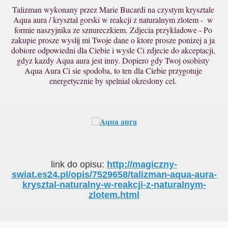
Talizman wykonany przez Marie Bucardi na czystym krysztale 
Aqua aura / krysztal gorski w reakcji z naturalnym zlotem -  w 
formie naszyjnika ze sznureczkiem. Zdjecia przykladowe - Po 
zakupie prosze wyslij mi Twoje dane o ktore prosze ponizej a ja 
dobiore odpowiedni dla Ciebie i wysle Ci zdjecie do akceptacji, 
gdyz kazdy Aqua aura jest inny. Dopiero gdy Twoj osobisty 
Aqua Aura Ci sie spodoba, to ten dla Ciebie przygotuje 
energetycznie by spelnial okreslony cel. 
wiatla
link do opisu:
http://magiczny-
swiat.es24.pl/opis/7529658/talizman-aqua-aura-
krysztal-naturalny-w-reakcji-z-naturalnym-
zlotem.html