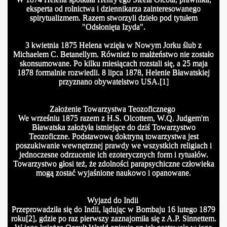
eksperta od rolnictwa i dziennikarza zainteresowanego
spirytualizmem.
Razem stworzyli dzieło pod tytułem
"Odsłonięta Izyda".
3 kwietnia 1875 Helena wzięła w Nowym Jorku ślub z
Michaelem C. Betanellym. Również to małżeństwo nie zostało
skonsumowane. Po kilku miesiącach rozstali się, a 25 maja
1878 formalnie rozwiedli.
8 lipca 1878, Helenie Bławatskiej
przyznano obywatelstwo USA.[1]
Założenie Towarzystwa Teozoficznego
We wrześniu 1875 razem z H.S. Olcottem, W.Q. Judgem'm
Bławatska założyła istniejące do dziś Towarzystwo
Teozoficzne. Podstawową doktryną towarzystwa jest
poszukiwanie wewnętrznej prawdy we wszystkich religiach i
jednoczesne odrzucenie ich ezoterycznych form i rytuałów.
Towarzystwo głosi też, że zdolności parapsychiczne człowieka
mogą zostać wyjaśnione naukowo i opanowane.
Wyjazd do Indii
Przeprowadziła się do Indii, lądując w Bombaju 16 lutego 1879
roku[2], gdzie po raz pierwszy zaznajomiła się z A.P. Sinnettem.