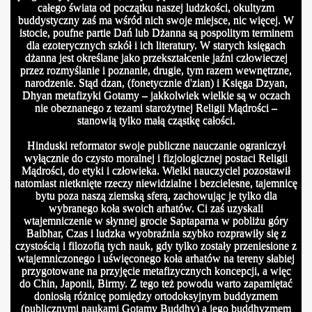
całego świata od początku naszej ludzkości, okultyzm
buddystyczny zaś ma wśród nich swoje miejsce, nic więcej. W
istocie, poufne partie Dań lub Dżanna są pospolitym terminem
dla ezoterycznych szkół i ich literatury. W starych księgach
dżanna jest określane jako przekształcenie jaźni człowieczej
przez rozmyślanie i poznanie, drugie, tym razem wewnętrzne,
narodzenie. Stąd dzan, (fonetycznie d'zian) i Księga Dzyan,
Dhyan metafizyki Gotamy – jakkolwiek wielkie są w oczach
nie obeznanego z tezami starożytnej Religii Mądrości –
stanowią tylko małą cząstkę całości.
Hinduski reformator swoje publiczne nauczanie ograniczył
wyłącznie do czysto moralnej i fizjologicznej postaci Religii
Mądrości, do etyki i człowieka. Wielki nauczyciel pozostawił
natomiast nietknięte rzeczy niewidzialne i bezcielesne, tajemnicę
bytu poza naszą ziemską sferą, zachowując je tylko dla
wybranego koła swoich arhatów. Ci zaś uzyskali
wtajemniczenie w słynnej grocie Saptaparna w pobliżu góry
Baibhar, Czas i ludzka wyobraźnia szybko rozprawiły się z
czystością i filozofią tych nauk, gdy tylko zostały przeniesione z
wtajemniczonego i uświęconego koła arhatów na tereny słabiej
przygotowane na przyjęcie metafizycznych koncepcji, a więc
do Chin, Japonii, Birmy. Z tego też powodu warto zapamiętać
doniosłą różnicę pomiędzy ortodoksyjnym buddyzmem
(publicznymi naukami Gotamy Buddhy) a jego buddhyzmem