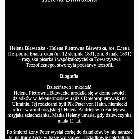
Helena Bławatska - Helena Pietrowna Bławatska, ros.
Елена
Петровна
Блаватская
(ur. 12 sierpnia 1831, zm. 8 maja 1891)
– rosyjska pisarka i współzałożycielka Towarzystwa
Teozoficznego, stworzyła podstawy teozofii.
Biografia
Dzieciństwo i młodość
Helena Pietrowna Bławacka urodziła się w domu swoich
dziadków w Jekatierinosławiu (dziś Dniepropietrowsk) na
Ukrainie. Jej rodzicami byli Płk Peter von Hahn, niemiecki
oficer w armii rosyjskiej i Helena Andriejewna Fadiejewa,
rosyjska szlachcianka. Matka Heleny umarła, gdy dziewczynka
miała 11 lat.
Po śmierci żony Peter wysłał córkę do dziadków, by nie narażać
jej na trudy życia w bazie wojskowej. Dziadkowie należeli do