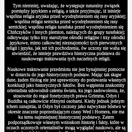
Tym niemniej, uważając, że występuje naturalny związek
pomiędzy językiem a religią, a także przyjmując, iż istnieje
wspólna religia aryjska przed wyodrębnieniem się rasy aryjskiej;
wspólna religia semicka przed wyodrębnieniem się rasy
semickiej; wspólna religia turańska przed wyodrębnieniem się
Chińczyków i innych plemion, należących do grupy turańskiej;
odkrywając tylko trzy starożytne ośrodki religijne i trzy ośrodki
językowe, mimo całkowitej nieznajomości tych pierwotnych
religii i języka, jak też ich pochodzenia, ów uczony nie waha się
stwierdzić, że istnieje prawdziwa historyczna podstawa do
naukowego traktowania tych naczelnych religii.
Naukowe traktowanie przedmiotu nie jest bynajmniej pomocne
w dotarciu do jego historycznych podstaw. Mając tak skąpe
dane, żaden filolog nie jest uprawniony do podawania własnych
konkluzji jako historycznych faktów. Bez wątpienia znakomity
orientalista udowodnił całemu światu, ku jego zadowoleniu, że,
stosownie do reguł fonetycznych prawa Grimma, Odyn i
Buddha są całkowicie różnymi osobami. Kiedy jednak jednym
tchem oznajmia, iż Odyn był czczony jako najwyższe bóstwo w
okresie znacznie poprzedzającym czasy Wed i Homera, nie ma
ku temu najmniejszej historycznej podstawy. Zatem
podporządkowuje własnym wnioskom historię i fakty, które w
oczach uczonych orientalistów mogą wyglądać naukowo, ale są