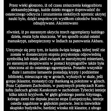
Przez wieki głoszono, iż od czasu zniszczenia księgozbioru
aleksandryjskiego, każde dzieło mogące doprowadzić do
ostatecznego odkrycia i zrozumienia niektórych tajemnic ukrytej
nauki było, dzięki zespołowym wysiłkom członków bractw,
odnajdywane. Akcentowano
również, iż po starannym ukryciu trzech egzemplarzy każdego
dzieła, reszta była niszczona. W ten sposób ocalał ostatni
manuskrypt, zabezpieczony w Indiach za panowania Akbara.
Utrzymuje się przy tym, że każda święta księga, której treść nie
została w dostatecznym stopniu przysłonięta odpowiednią
symboliką lub miała jakiś związek ze starożytnymi misteriami,
po starannym skopiowaniu w postaci kryptografów także była
niszczona aż do ostatniego egzemplarza. Ponadto wszystkie
duże i zamożne lamaserie posiadają krypty i podziemne
biblioteki, mieszczące się w grotach, wykutych w skale, jeśli
gonpa (klasztor, monastyr) czy ihankang są położone w górach.
Poza Cajdamem Zachodnim, w pustynnych przełęczach Kuen-
tuńtu (łańcuch górski Karakorum w zachodnim Tybecie) istnieje
kilka takich kryjówek. W głębi górskiego pasma Ałtyntagu,
którego ziemi nie deptała jeszcze stopa Europejczyka, istnieje
osiedle zagubione w głębokim parowie. Jest to niewielkie
skupisko budynków, bardziej wioska niż klasztor, z ubogo