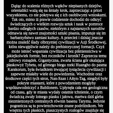
Dążąc do scalenia różnych wątków niepisanych dziejów,
orientaliści ważą się na śmiały krok, zaprzeczając a priori
wszystkiemu, co nie pokrywa się z ich osobliwymi wnioskami.
Tak oto, mimo iż prawie codziennie dochodzi do odkryć
świadczących o wielkim rozwoju sztuk i nauk w pomroce
bardzo odległych czasów, niektórym z najstarszych narodów
odmawia się nawet znajomości sztuki pisania, imputuje się im
barbarzyństwo zamiast kultury. A przecież i dzisiaj jeszcze
można znaleźć ślady olbrzymiej cywilizacji w Azji Środkowej,
która niewątpliwie należy do prehistorycznej formacji. Czyż
może istnieć wspaniała cywilizacja bez piśmiennictwa w
jakiejkolwiek formie, bez roczników i kronik? Zaprzecza temu
zdrowy rozsądek. Gigantyczna, zwarta ściana gór okalająca
płaskowyż Tybetu, od górnego biegu rzeki Huangho do pasma
Karakorum, była świadkiem trwającej tysiąclecia cywilizacji i
zapewne miałaby wiele do powiedzenia. Wschodnie oraz
środkowe części tych stron, Nan-Szan i Ałtyn-Tag, niegdyś były
pokryte miastami, które z powodzeniem mogłyby
współzawodniczyć z Babilonem. Upłynęła cała era geologiczna
od czasu, gdy te miasta wydały ostatnie tchnienie, o czym
świadczą zwały lotnego piasku i jałowa, martwa dziś gleba
niezmierzonych centralnych równin basenu Tarymu. Jedynie
pogranicza są tu powierzchownie znane podróżnikom. We
wnętrzu tych płaskich, piaszczystych rozłogów znajduje się