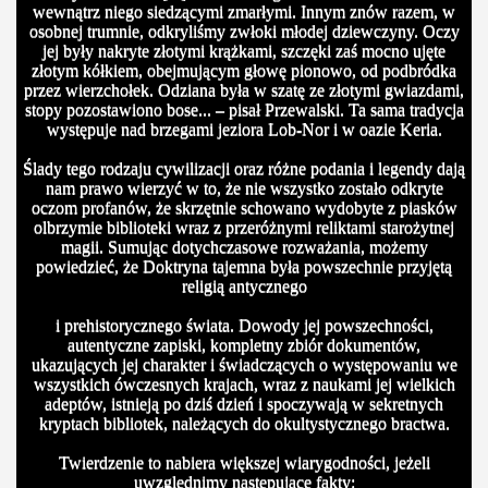
wewnątrz niego siedzącymi zmarłymi. Innym znów razem, w
osobnej trumnie, odkryliśmy zwłoki młodej dziewczyny. Oczy
jej były nakryte złotymi krążkami, szczęki zaś mocno ujęte
złotym kółkiem, obejmującym głowę pionowo, od podbródka
przez wierzchołek. Odziana była w szatę ze złotymi gwiazdami,
stopy pozostawiono bose... – pisał Przewalski. Ta sama tradycja
występuje nad brzegami jeziora Lob-Nor i w oazie Keria.
Ślady tego rodzaju cywilizacji oraz różne podania i legendy dają
nam prawo wierzyć w to, że nie wszystko zostało odkryte
oczom profanów, że skrzętnie schowano wydobyte z piasków
olbrzymie biblioteki wraz z przeróżnymi reliktami starożytnej
magii. Sumując dotychczasowe rozważania, możemy
powiedzieć, że Doktryna tajemna była powszechnie przyjętą
religią antycznego
i prehistorycznego świata. Dowody jej powszechności,
autentyczne zapiski, kompletny zbiór dokumentów,
ukazujących jej charakter i świadczących o występowaniu we
wszystkich ówczesnych krajach, wraz z naukami jej wielkich
adeptów, istnieją po dziś dzień i spoczywają w sekretnych
kryptach bibliotek, należących do okultystycznego bractwa.
Twierdzenie to nabiera większej wiarygodności, jeżeli
uwzględnimy następujące fakty: