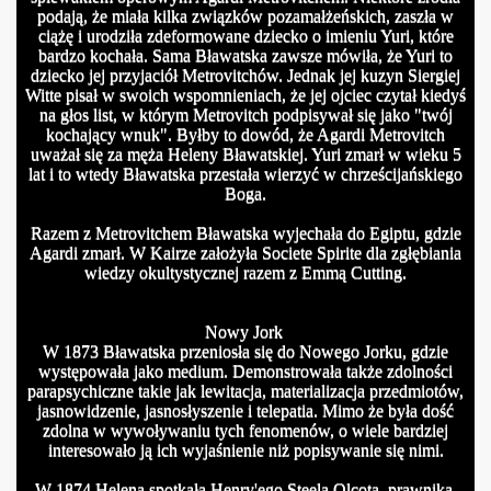
podają, że miała kilka związków pozamałżeńskich, zaszła w
ciążę i urodziła zdeformowane dziecko o imieniu Yuri, które
bardzo kochała. Sama Bławatska zawsze mówiła, że Yuri to
dziecko jej przyjaciół Metrovitchów. Jednak jej kuzyn Siergiej
Witte pisał w swoich wspomnieniach, że jej ojciec czytał kiedyś
na głos list, w którym Metrovitch podpisywał się jako "twój
kochający wnuk". Byłby to dowód, że Agardi Metrovitch
uważał się za męża Heleny Bławatskiej. Yuri zmarł w wieku 5
lat i to wtedy Bławatska przestała wierzyć w chrześcijańskiego
Boga.
Razem z Metrovitchem Bławatska wyjechała do Egiptu, gdzie
Agardi zmarł. W Kairze założyła Societe Spirite dla zgłębiania
wiedzy okultystycznej razem z Emmą Cutting.
Nowy Jork
W 1873 Bławatska przeniosła się do Nowego Jorku, gdzie
występowała jako medium. Demonstrowała także zdolności
parapsychiczne takie jak lewitacja, materializacja przedmiotów,
jasnowidzenie, jasnosłyszenie i telepatia. Mimo że była dość
zdolna w wywoływaniu tych fenomenów, o wiele bardziej
interesowało ją ich wyjaśnienie niż popisywanie się nimi.
W 1874 Helena spotkała Henry'ego Steela Olcota, prawnika,