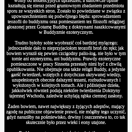
wolny od tendencyjnych uprzedzeń, a stanowcze opinie
kształtują się nieraz przed gruntownym zbadaniem przedmiotu
sporu ze wszystkich stron. Zostało to powiedziane w związku z
upowszechnieniem się podwójnego błędu: sprowadzeniem
teozofii do buddyzmu oraz pomieszaniem tez filozofii religijnej
głoszonej przez Gotamę Buddhę z doktrynami naszkicowanymi
w Buddyzmie ezoterycznym.
Trudno byłoby sobie wyobrazić coś bardziej mylącego;
jednocześnie dało to nieprzyjaciołom teozofii broń do ręki; jak
bowiem wyraził się pewien czcigodny palio-log, nie było w tym
tomie ani ezoteryzmu, ani buddyzmu. Prawdy ezoteryczne
pomieszczone w pracy Sinnetta przestały nimi być z chwilą
opublikowania. Nie obejmuje ona także religii Buddy, a jedynie
garść twierdzeń, wziętych z dotychczas ukrywanej wiedzy,
uzupełnionych obecnie dalszymi tezami, rozbudowanych i
wyłożonych w kolejnych tomach. Ale i późniejsze dzieła,
jakkolwiek również podają niektóre twierdzenia Doktryny
tajemnej Wschodu, zaledwie uchylają rąbka ciemnej zasłony.
Żaden bowiem, nawet największy z żyjących adeptów, mający
zgodę na publiczne objawienie prawd, nie mógłby tego uczynić,
gdyż naraziłby na pośmiewisko, drwiny i oszczerstwa to, co tak
skutecznie było przez wieki i eony utajone.