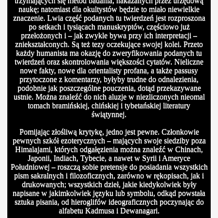
trzymających się metod badania, nakazanych przez urzędową
naukę; natomiast dla okultystów będzie to miało niewielkie
znaczenie. Lwia część podanych tu twierdzeń jest rozproszona
po setkach i tysiącach manuskryptów, częściowo już
przełożonych i – jak zwykle bywa przy ich interpretacji –
zniekształconych. Są też tezy oczekujące swojej kolei. Przeto
każdy humanista ma okazję do zweryfikowania podanych tu
twierdzeń oraz skontrolowania większości cytatów. Nieliczne
nowe fakty, nowe dla orientalisty profana, a także passusy
przytoczone z komentarzy, byłyby trudne do odnalezienia,
podobnie jak poszczególne pouczenia, dotąd przekazywane
ustnie. Można znaleźć do nich aluzje w niezliczonych nieomal
tomach bramińskiej, chińskiej i tybetańskiej literatury
świątynnej.
Pomijając złośliwą krytykę, jedno jest pewne. Członkowie
pewnych szkół ezoterycznych – mających swoje siedziby poza
Himalajami, których odgałęzienia można znaleźć w Chinach,
Japonii, Indiach, Tybecie, a nawet w Syrii i Ameryce
Południowej – roszczą sobie pretensje do posiadania wszystkich
pism sakralnych i filozoficznych, zarówno w rękopisach, jak i
drukowanych; wszystkich dzieł, jakie kiedykolwiek były
napisane w jakimkolwiek języku lub symbolu, odkąd powstała
sztuka pisania, od hieroglifów ideograficznych poczynając do
alfabetu Kadmusa i Dewanagari.