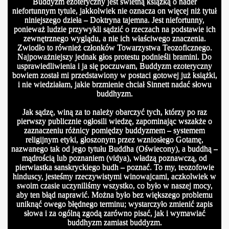
Buddyzm ezoteryczny jest świetną książką o nader
niefortunnym tytule, jakkolwiek nie oznacza on więcej niż tytuł
niniejszego dzieła – Doktryna tajemna. Jest niefortunny,
ponieważ ludzie przywykli sądzić o rzeczach na podstawie ich
zewnętrznego wyglądu, a nie ich właściwego znaczenia.
Zwiodło to również członków Towarzystwa Teozoficznego.
Najpoważniejszy jednak głos protestu podnieśli bramini. Do
usprawiedliwienia i ja się poczuwam, Buddyzm ezoteryczny
bowiem został mi przedstawiony w postaci gotowej już książki,
i nie wiedziałam, jakie brzmienie chciał Sinnett nadać słowu
buddhyzm.
Jak sądzę, winą za to należy obarczyć tych, którzy po raz
pierwszy publicznie ogłosili wiedzę, zapominając wszakże o
zaznaczeniu różnicy pomiędzy buddyzmem – systemem
religijnym etyki, głoszonym przez wzniosłego Gotamę,
nazwanego tak od jego tytułu Buddha (Oświecony), a buddhą –
mądrością lub poznaniem (vidya), władzą poznawczą, od
pierwiastka sanskryckiego budh – poznać. To my, teozofowie
hinduscy, jesteśmy rzeczywistymi winowajcami, aczkolwiek w
swoim czasie uczyniliśmy wszystko, co było w naszej mocy,
aby ten błąd naprawić. Można było bez większego problemu
uniknąć owego błędnego terminu; wystarczyło zmienić zapis
aktywne
słowa i za ogólną zgodą zarówno pisać, jak i wymawiać
buddhyzm zamiast buddyzm.