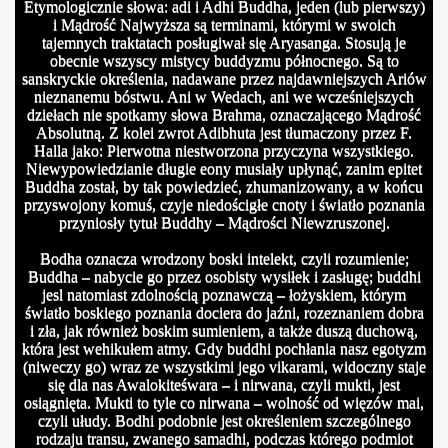
Etymologicznie słowa: adi i Adhi Buddha, jeden (lub pierwszy)
i Mądrość Najwyższa są terminami, którymi w swoich
tajemnych traktatach posługiwał się Aryasanga. Stosują je
obecnie wszyscy mistycy buddyzmu północnego. Są to
sanskryckie określenia, nadawane przez najdawniejszych Ariów
lność a karma - Tarot Horoskop - o etyce i przechowywaniu
nieznanemu bóstwu. Ani w Wedach, ani we wcześniejszych
dziełach nie spotkamy słowa Brahma, oznaczającego Mądrość
Absolutną. Z kolei zwrot Adibhuta jest tłumaczony przez F.
Halla jako: Pierwotna niestworzona przyczyna wszystkiego.
Niewypowiedzianie długie eony musiały upłynąć, zanim epitet
Buddha został, by tak powiedzieć, zhumanizowany, a w końcu
przyswojony komuś, czyje niedościgłe cnoty i światło poznania
przyniosły tytuł Buddhy – Mądrości Niewzruszonej.
Bodha oznacza wrodzony boski intelekt, czyli rozumienie;
Buddha – nabycie go przez osobisty wysiłek i zasługę; buddhi
jesl natomiast zdolnością poznawczą – łożyskiem, którym
światło boskiego poznania dociera do jaźni, rozeznaniem dobra
i zła, jak również boskim sumieniem, a także duszą duchową,
która jest wehikułem atmy. Gdy buddhi pochłania nasz egotyzm
(niweczy go) wraz ze wszystkimi jego vikarami, widoczny staje
się dla nas Awalokiteśwara – i nirwana, czyli mukti, jest
osiągnięta. Mukti to tyle co nirwana – wolność od więzów mai,
czyli ułudy. Bodhi podobnie jest określeniem szczególnego
rodzaju transu, zwanego samadhi, podczas którego podmiot