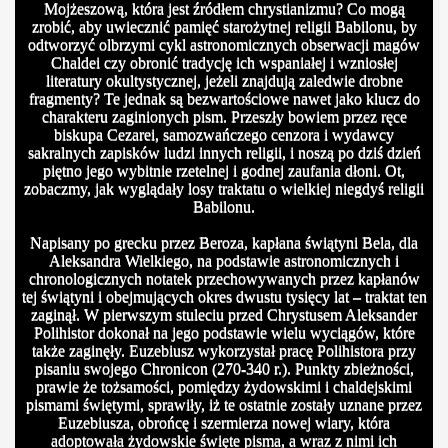
Mojżeszową, która jest źródłem chrystianizmu? Co mogą
zrobić, aby uwiecznić pamięć starożytnej religii Babilonu, by
odtworzyć olbrzymi cykl astronomicznych obserwacji magów
Chaldei czy obronić tradycję ich wspaniałej i wzniosłej
literatury okultystycznej, jeżeli znajdują zaledwie drobne
fragmenty? Te jednak są bezwartościowe nawet jako klucz do
charakteru zaginionych pism. Przeszły bowiem przez ręce
biskupa Cezarei, samozwańczego cenzora i wydawcy
sakralnych zapisków ludzi innych religii, i noszą po dziś dzień
piętno jego wybitnie rzetelnej i godnej zaufania dłoni. Ot,
zobaczmy, jak wyglądały losy traktatu o wielkiej niegdyś religii
Babilonu.
Napisany po grecku przez Beroza, kapłana świątyni Bela, dla
Aleksandra Wielkiego, na podstawie astronomicznych i
chronologicznych notatek przechowywanych przez kapłanów
tej świątyni i obejmujących okres dwustu tysięcy lat – traktat ten
zaginął. W pierwszym stuleciu przed Chrystusem Aleksander
Polihistor dokonał na jego podstawie wielu wyciągów, które
także zaginęły. Euzebiusz wykorzystał pracę Polihistora przy
pisaniu swojego Chronicon (270-340 r.). Punkty zbieżności,
prawie że tożsamości, pomiędzy żydowskimi i chaldejskimi
pismami świętymi, sprawiły, iż te ostatnie zostały uznane przez
Euzebiusza, obrońcę i szermierza nowej wiary, która
adoptowała żydowskie święte pisma, a wraz z nimi ich