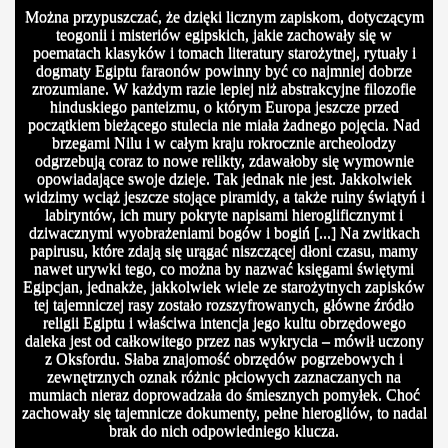
Można przypuszczać, że dzięki licznym zapiskom, dotyczącym
teogonii i misteriów egipskich, jakie zachowały się w
poematach klasyków i tomach literatury starożytnej, rytuały i
dogmaty Egiptu faraonów powinny być co najmniej dobrze
zrozumiane. W każdym razie lepiej niż abstrakcyjne filozofie
hinduskiego panteizmu, o którym Europa jeszcze przed
początkiem bieżącego stulecia nie miała żadnego pojęcia. Nad
brzegami Nilu i w całym kraju rokrocznie archeolodzy
odgrzebują coraz to nowe relikty, zdawałoby się wymownie
opowiadające swoje dzieje. Tak jednak nie jest. Jakkolwiek
widzimy wciąż jeszcze stojące piramidy, a także ruiny świątyń i
labiryntów, ich mury pokryte napisami hieroglificznymt i
dziwacznymi wyobrażeniami bogów i bogiń [...] Na zwitkach
papirusu, które zdają się urągać niszczącej dłoni czasu, mamy
nawet urywki tego, co można by nazwać księgami świętymi
Egipcjan, jednakże, jakkolwiek wiele ze starożytnych zapisków
tej tajemniczej rasy zostało rozszyfrowanych, główne źródło
religii Egiptu i właściwa intencja jego kultu obrzędowego
daleka jest od całkowitego przez nas wykrycia – mówił uczony
z Oksfordu. Słaba znajomość obrzędów pogrzebowych i
zewnętrznych oznak różnic płciowych zaznaczanych na
mumiach nieraz doprowadzała do śmiesznych pomyłek. Choć
zachowały się tajemnicze dokumenty, pełne hierogliów, to nadal
brak do nich odpowiedniego klucza.