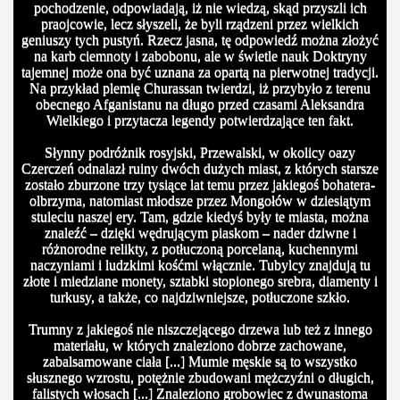
pochodzenie, odpowiadają, iż nie wiedzą, skąd przyszli ich
praojcowie, lecz słyszeli, że byli rządzeni przez wielkich
geniuszy tych pustyń. Rzecz jasna, tę odpowiedź można złożyć
na karb ciemnoty i zabobonu, ale w świetle nauk Doktryny
tajemnej może ona być uznana za opartą na pierwotnej tradycji.
Na przykład plemię Churassan twierdzi, iż przybyło z terenu
obecnego Afganistanu na długo przed czasami Aleksandra
Wielkiego i przytacza legendy potwierdzające ten fakt.
Słynny podróżnik rosyjski, Przewalski, w okolicy oazy
Czerczeń odnalazł ruiny dwóch dużych miast, z których starsze
zostało zburzone trzy tysiące lat temu przez jakiegoś bohatera-
olbrzyma, natomiast młodsze przez Mongołów w dziesiątym
stuleciu naszej ery. Tam, gdzie kiedyś były te miasta, można
znaleźć – dzięki wędrującym piaskom – nader dziwne i
różnorodne relikty, z potłuczoną porcelaną, kuchennymi
naczyniami i ludzkimi kośćmi włącznie. Tubylcy znajdują tu
złote i miedziane monety, sztabki stopionego srebra, diamenty i
turkusy, a także, co najdziwniejsze, potłuczone szkło.
Trumny z jakiegoś nie niszczejącego drzewa lub też z innego
materiału, w których znaleziono dobrze zachowane,
zabalsamowane ciała [...] Mumie męskie są to wszystko
słusznego wzrostu, potężnie zbudowani mężczyźni o długich,
falistych włosach [...] Znaleziono grobowiec z dwunastoma