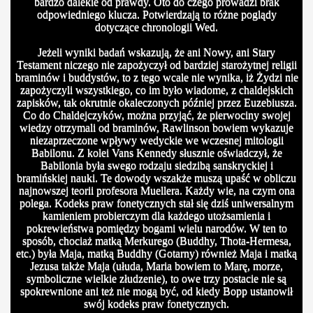
bardzo dalekie od prawdy. Oto do czego prowadzi brak
odpowiedniego klucza. Potwierdzają to różne poglądy
dotyczące chronologii Wed.
Jeżeli wyniki badań wskazują, że ani Nowy, ani Stary
Testament niczego nie zapożyczył od bardziej starożytnej religii
braminów i buddystów, to z tego wcale nie wynika, iż Żydzi nie
zapożyczyli wszystkiego, co im było wiadome, z chaldejskich
zapisków, tak okrutnie okaleczonych później przez Euzebiusza.
Co do Chaldejczyków, można przyjąć, że pierwociny swojej
wiedzy otrzymali od braminów, Rawlinson bowiem wykazuje
niezaprzeczone wpływy wedyckie we wczesnej mitologii
Babilonu. Z kolei Vans Kennedy słusznie oświadczył, że
Babilonia była swego rodzaju siedzibą sanskryckiej i
bramińskiej nauki. Te dowody wszakże muszą upaść w obliczu
najnowszej teorii profesora Muellera. Każdy wie, na czym ona
polega. Kodeks praw fonetycznych stał się dziś uniwersalnym
kamieniem probierczym dla każdego utożsamienia i
pokrewieństwa pomiędzy bogami wielu narodów. W ten to
sposób, chociaż matką Merkurego (Buddhy, Thota-Hermesa,
etc.) była Maja, matką Buddhy (Gotarny) również Maja i matką
Jezusa także Maja (ułuda, Maria bowiem to Marę, morze,
symboliczne wielkie złudzenie), to owe trzy postacie nie są
spokrewnione ani też nie mogą być, od kiedy Bopp ustanowił
swój kodeks praw fonetycznych.