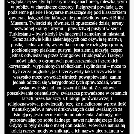
wyglądającą świątynią i starym lamą anachoretą, mieszkającym
w pobliżu w charakterze dozorcy. Pielgrzymi powiadają, że
podziemne galerie i korytarze mieszczące się pod klasztorkiem
zawierają księgozbiór, którego nie pomieściłoby nawet British
Museum. Twierdzi się również, iż opustoszałe dzisiaj tereny
bezwodnej krainy Tarymu – prawdziwej pustyni w sercu
Turkiestanu – były kiedyś kwitnącymi i zamożnymi miastami.
Teraz zaledwie kilka zieleniejących oaz ożywia tę martwą
pustkę. Jedna z nich, wykwitła na mogile rozległego grodu,
pochłoniętego piaskami pustyni, jest ziemią niczyją, często
jednak odwiedzaną przez Mongołów i buddystów. Tradycja
mówi także o ogromnych pomieszczeniach i szerokich
korytarzach, wypełnionych tabliczkami i cylindrami – może to
być czcza pogłoska, jak i rzeczywisty takt. Oczywiście to
wszystko może wywołać uśmiech powątpiewania, zanim
jednak odrzuci się wiarygodność tych sprawozdań, warto
zastanowić się nad poniższymi faktami. Zespołowe
poszukiwania orientalistów, zwłaszcza prowadzone w ostatnich
latach przez badaczy z filologii porównawczej i
religioznawstwa, potwierdziły tezę, że niezliczona wprost ilość
manuskryptów, a nawet drukowanych dzieł uważanych za
istniejące, jest obecnie nie do odnalezienia. Zniknęły, nie
pozostawiając po sobie żadnego, nawet najmniejszego śladu.
Gdyby to były dzieła o małej doniosłości, wówczas naturalną
koleją rzeczy mogłyby zniknąć, a ich nazwy ulec zatarciu w