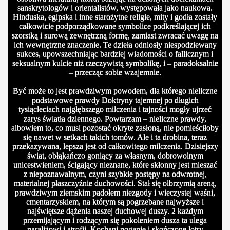
sanskrytologów i orientalistów, występowała jako naukowa.
Hinduska, egipska i inne starożytne religie, mity i godła zostały
całkowicie podporządkowane symbolice podkreślającej ich
szorstką i surową zewnętrzną formę, zamiast zwracać uwagę na
ich wewnętrzne znaczenie. Te dzieła odniosły niespodziewany
sukces, upowszechniając bardziej wiadomości o fallicznym i
seksualnym kulcie niż rzeczywistą symbolikę, i – paradoksalnie
– przecząc sobie wzajemnie.
Być może to jest prawdziwym powodem, dla którego nieliczne
podstawowe prawdy Doktryny tajemnej po długich
tysiącleciach najgłębszego milczenia i tajności mogły ujrzeć
zarys światła dziennego. Powtarzam – nieliczne prawdy,
albowiem to, co musi pozostać okryte zasłoną, nie pomieściłoby
się nawet w setkach takich tomów. Ale i ta drobina, teraz
przekazywana, lepsza jest od całkowitego milczenia. Dzisiejszy
świat, obłąkańczo goniący za własnym, dobrowolnym
unicestwieniem, ścigający nieznane, które skłonny jest mieszać
z niepoznawalnym, czyni szybkie postępy na odwrotnej,
materialnej płaszczyźnie duchowości. Stał się olbrzymią areną,
prawdziwym ziemskim padołem niezgody i wieczystej waśni,
cmentarzyskiem, na którym są pogrzebane najwyższe i
najświętsze dążenia naszej duchowej duszy. 2 każdym
przemijającym i rodzącym się pokoleniem dusza ta ulega
paraliżowi i atrofii. Kochani poganie i skończone łotry