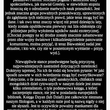
społeczeństwa, jak mawiał Greeley, w niewielkim stopniu
troszczą się o odrodzenie martwych nauk przeszłości. Jest
jednak znaczna grupa poważnych poszukiwaczy, uprawnionych
do zgłębiania tych nielicznych prawd, jakie teraz mogą być im
dane. l tak owo teraz znaczy więcej niż przed dziesięciu laty,
kiedy została opublikowana pierwszy raz Izis odsłonięta czy
późniejsze próby wyłożenia tajników nauki ezoterycznej.
[Chociaż postępy na tej drodze zostały znacznie zahamowane
przez obie wojny światowe i kilkudziesięcioletnie panowanie
komunizmu, można przyjąć, iż teraz Bławatskiej nadal jest
aktualne, i kto wie, czy nie w poszerzonym wymiarze – przyp.
wyd.].
Niewątpliwie stance przedwstępne będą przyczyną
najpoważniejszych zastrzeżeń dotyczących rzetelności
Doktryny tajemnej. Na ich tle rodzi się bowiem pytanie: W jaki
sposób zawarte w nich twierdzenia mogą być zweryfikowane?
Faktycznie, o ile znaczna część sanskryckich, chińskich oraz
mongolskich dzieł cytowanych w naszym dziele jest znana
kilku orientalistom, o tyle podstawowa księga, z której
zaczerpnięto stance, nie jest w posiadaniu europejskich
bibliotek. Księga Dzyan (lub Dziań) jest całkowicie nieznana
naszym filologom, a w każdym razie pod tą nazwą nigdy o niej
nie słyszeli. Jest to oczywiście poważny mankament dla