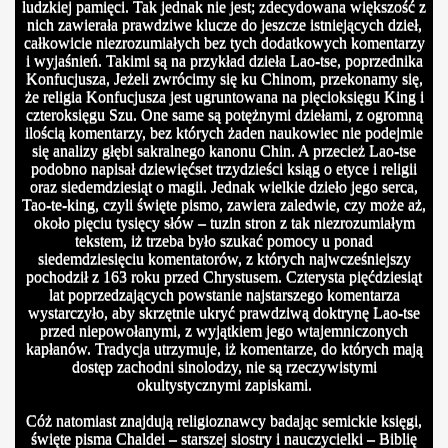
ludzkiej pamięci. Tak jednak nie jest; zdecydowana większość z
nich zawierała prawdziwe klucze do jeszcze istniejących dzieł,
całkowicie niezrozumiałych bez tych dodatkowych komentarzy
i wyjaśnień. Takimi są na przykład dzieła Lao-tse, poprzednika
Konfucjusza, Jeżeli zwrócimy się ku Chinom, przekonamy się,
że religia Konfucjusza jest ugruntowana na pięcioksięgu King i
czteroksięgu Szu. One same są potężnymi dziełami, z ogromną
ilością komentarzy, bez których żaden naukowiec nie podejmie
się analizy głębi sakralnego kanonu Chin. A przecież Lao-tse
podobno napisał dziewięćset trzydzieści ksiąg o etyce i religii
oraz siedemdziesiąt o magii. Jednak wielkie dzieło jego serca,
Tao-te-king, czyli święte pismo, zawiera zaledwie, czy może aż,
około pięciu tysięcy słów – tuzin stron z tak niezrozumiałym
tekstem, iż trzeba było szukać pomocy u ponad
siedemdziesięciu komentatorów, z których najwcześniejszy
pochodził z 163 roku przed Chrystusem. Czterysta pięćdziesiąt
lat poprzedzających powstanie najstarszego komentarza
wystarczyło, aby skrzętnie ukryć prawdziwą doktrynę Lao-tse
przed niepowołanymi, z wyjątkiem jego wtajemniczonych
kapłanów. Tradycja utrzymuje, iż komentarze, do których mają
dostęp zachodni sinolodzy, nie są rzeczywistymi
okultystycznymi zapiskami.
Cóż natomiast znajdują religioznawcy badając semickie księgi,
święte pisma Chaldei – starszej siostry i nauczycielki – Biblię