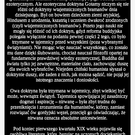
ezoterycznym. Ale ezoteryczna doktryna Gotamy niczym się nie
różni od doktryny wtajemniczonych bramanów dnia
dzisiejszego. Był on bowiem dzieckiem ziemi aryjskiej,
Hindusem z urodzenia, kszatrią i uczniem dwakroć zrodzonych
(czyli wtajemniczonych bramanów). Przeto jego nauki nie
mogły się różnić od ich doktryn, gdyż reforma buddyjska
polegała wyłącznie na podaniu pewnej części 2 tego, co było
trzymane w tajemnicy przed wszystkimi (poza wybranymi
świątyniami). Nie mogąc więc nauczać wszystkiego, co zostało
mu dane dzięki ślubowaniu, chociaż nauczał filozofii opartej na
fundamencie prawdziwej wiedzy ezoterycznej, Buddha dał
światu tylko jej zewnętrzne, materialne ciało, zachowując duszę
dla swoich wybrańców. Niejeden chiński humanista słyszał o
doktrynie duszy, ale żaden z nich, jak można sądzić, nie pojął jej
istotnego znaczenia i doniosłości.
Owa doktryna była trzymana w tajemnicy, zbyt wielkiej być
może, wewnątrz świątyń. Tajemnica spowijająca jej zasadniczy
dogmat i aspirację – nirwanę – była zbyt trudna do
przeniknięcia i zrozumienia dla humanistów, którzy, zamiast
rozwiązać ów gordyjski węzeł, przecięli go oświadczając, że
nirwana oznacza absolutne unicestwienie.
Pod koniec pierwszego kwartału XIX wieku pojawiła się
osobliwa literatura, która, bazując na uczonych dociekaniach