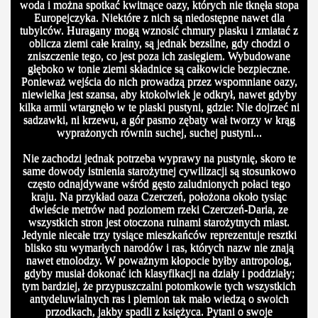
woda i można spotkać kwitnące oazy, których nie tknęła stopa
Europejczyka. Niektóre z nich są niedostępne nawet dla
tubylców. Huragany mogą wznosić chmury piasku i zmiatać z
oblicza ziemi całe krainy, są jednak bezsilne, gdy chodzi o
zniszczenie tego, co jest poza ich zasięgiem. Wybudowane
głęboko w tonie ziemi składnice są całkowicie bezpieczne.
Ponieważ wejścia do nich prowadzą przez wspomniane oazy,
niewielka jest szansa, aby ktokolwiek je odkrył, nawet gdyby
kilka armii wtargnęło w te piaski pustyni, gdzie: Nie dojrzeć ni
sadzawki, ni krzewu, a gór pasmo zębaty wał tworzy w krąg
wyprażonych równin suchej, suchej pustyni...
Nie zachodzi jednak potrzeba wyprawy na pustynię, skoro te
same dowody istnienia starożytnej cywilizacji są stosunkowo
często odnajdywane wśród gęsto zaludnionych połaci tego
kraju. Na przykład oaza Czerczeń, położona około tysiąc
dwieście metrów nad poziomem rzeki Czerczeń-Daria, ze
wszystkich stron jest otoczona ruinami starożytnych miast.
Jedynie niecałe trzy tysiące mieszkańców reprezentuje resztki
blisko stu wymarłych narodów i ras, których nazw nie znają
nawet etnolodzy. W poważnym kłopocie byłby antropolog,
gdyby musiał dokonać ich klasyfikacji na działy i poddziały;
tym bardziej, że przypuszczalni potomkowie tych wszystkich
antydeluwialnych ras i plemion tak mało wiedzą o swoich
przodkach, jakby spadli z księżyca. Pytani o swoje