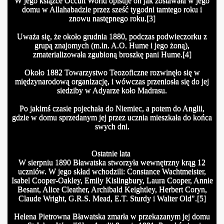
W jego książce Occult World opisuje on jak zostawała w jego
domu w Allahabadzie przez sześć tygodni tamtego roku i
znowu następnego roku.[3]
Uważa się, że około grudnia 1880, podczas podwieczorku z
grupą znajomych (m.in. A.O. Hume i jego żoną),
zmaterializowała zgubioną broszkę pani Hume.[4]
Około 1882 Towarzystwo Teozoficzne rozwinęło się w
międzynarodową organizację, i wówczas przeniosła się do jej
siedziby w Adyarze koło Madrasu.
Po jakimś czasie pojechała do Niemiec, a potem do Anglii,
gdzie w domu sprzedanym jej przez ucznia mieszkała do końca
swych dni.
Ostatnie lata
W sierpniu 1890 Bławatska stworzyła wewnętrzny krąg 12
uczniów. W jego skład wchodzili: Constance Wachtmeister,
Isabel Cooper-Oakley, Emily Kislingbury, Laura Cooper, Annie
Besant, Alice Cleather, Archibald Keightley, Herbert Coryn,
Claude Wright, G.R.S. Mead, E.T. Sturdy i Walter Old".[5]
Helena Pietrowna Bławatska zmarła w przekazanym jej domu