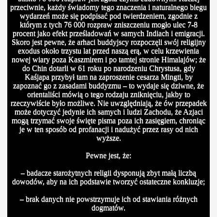
przeciwnie, każdy świadomy tego znaczenia i naturalnego biegu
wydarzeń może się podpisać pod twierdzeniem, zgodnie z
którym z tych 76 000 rozpraw zniszczeniu mogło ulec 7-8
procent jako efekt prześladowań w samych Indiach i emigracji.
Skoro jest pewne, że arhaci buddyjscy rozpoczęli swój religijny
exodus około trzystu lat przed naszą erą, w celu krzewienia
nowej wiary poza Kaszmirem i po tamtej stronie Himalajów; że
do Chin dotarli w 61 roku po narodzeniu Chrystusa, gdy
Kaśjapa przybył tam na zaproszenie cesarza Mingti, by
zapoznać go z zasadami buddyzmu – to wydaje się dziwne, że
orientaliści mówią o tego rodzaju zniknięciu, jakby to
rzeczywiście było możliwe. Nie uwzględniają, że ów przepadek
może dotyczyć jedynie ich samych i ludzi Zachodu, że Azjaci
mogą trzymać swoje święte pisma poza ich zasięgiem, chroniąc
je w ten sposób od profanacji i nadużyć przez rasy od nich
wyższe.
Pewne jest, że:
– badacze starożytnych religii dysponują zbyt małą liczbą
dowodów, aby na ich podstawie tworzyć ostateczne konkluzje;
– brak danych nie powstrzymuje ich od stawiania różnych
dogmatów.