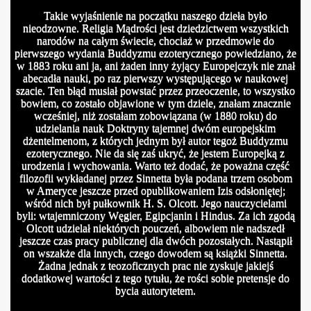
Takie wyjaśnienie na początku naszego dzieła było
nieodzowne. Religia Mądrości jest dziedzictwem wszystkich
narodów na całym świecie, chociaż w przedmowie do
pierwszego wydania Buddyzmu ezoterycznego powiedziano, że
w 1883 roku ani ja, ani żaden inny żyjący Europejczyk nie znał
abecadła nauki, po raz pierwszy występującego w naukowej
szacie. Ten błąd musiał powstać przez przeoczenie, to wszystko
bowiem, co zostało objawione w tym dziele, znałam znacznie
e utraconej milosci
wcześniej, niż zostałam zobowiązana (w 1880 roku) do
udzielania nauk Doktryny tajemnej dwóm europejskim
dżentelmenom, z których jednym był autor tegoż Buddyzmu
zenie dwojga ludzi
ezoterycznego. Nie da się zaś ukryć, że jestem Europejką z
urodzenia i wychowania. Warto też dodać, że poważna część
ia zwiazku
filozofii wykładanej przez Sinnetta była podana trzem osobom
w Ameryce jeszcze przed opublikowaniem Izis odsłoniętej;
n tajemnic
wśród nich był pułkownik H. S. Olcott. Jego nauczycielami
byli: wtajemniczony Węgier, Egipcjanin i Hindus. Za ich zgodą
Olcott udzielał niektórych pouczeń, albowiem nie nadszedł
arimar Naturalny
jeszcze czas pracy publicznej dla dwóch pozostałych. Nastąpił
on wszakże dla innych, czego dowodem są książki Sinnetta.
fiela
Żadna jednak z teozoficznych prac nie zyskuje jakiejś
dodatkowej wartości z tego tytułu, że rości sobie pretensje do
wolanie i cel zycia
bycia autorytetem.