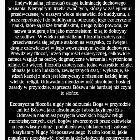
(indywidualna jednostka) osiąga kulminację duchowego
poznania. Niemądrymi trzeba zwać tych, którzy w zaślepieniu i
przedwczesnej w naszym wieku nienawiści do buddyzmu, a
przez reperkusję i do buddhyzmu, odrzucają jego ezoteryczne
nauki, które są także bramińskimi, z tego tylko powodu, że
nazwa ta sugeruje im jako monoteistom, iż są to doktryny
szkodliwe. W wieku materializmu filozofia ezoteryczna
przeciwstawia się jedynie atakom na wszystko, co święte i
drogie człowiekowi w jego wewnętrznym życiu duchowym.
Prawdziwy filozof, uczeń mądrości ezoterycznej, całkowicie
zatraca wzgląd na osoby, dogmatyczne wierzenia i wyróżnione
religie. Co więcej, filozofia ezoteryczna jedna wszystkie religie,
obnaża je z ich ludzkich, zewnętrznych szat, i wykazuje, że
rdzeń każdej z nich jest identyczny z rdzeniem każdej innej
wielkiej religii. Udowadnia nieodzowność absolutnej boskiej
zasady w przyrodzie, zaprzecza Bóstwu nie bardziej niż czyni
wiatla
to słońce.
Ezoteryczna filozofia nigdy nie odrzucała Boga w przyrodzie
ani też Bóstwa jako absolutnego i abstrakcyjnego Ens.
Odmawia natomiast przyjęcia wszelkich bogów religii
monoteistycznych, czyli bogów stworzonych przez człowieka
na jego własny obraz i podobieństwo, bluźnierczej i żałosnej
karykatury Nigdy Niepoznawalnego. Nadto kroniki, jakie
pragniemy przedstawić, obejmują doświadczenia ezoteryczne z