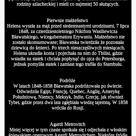
rodziny szlacheckiej i mieli co najmniej 50 służących.
Pierwsze małżeństwo
Helena wyszła za mąż przed siedemnastymi urodzinami, 7 lipca
1848, za czterdziestoletniego Nikifora Wasiliewicza
Bławatskiego, wicegubernatora Erywaniu. Małżeństwo nie
zostało skonsumowane; Bławatska twierdziła że pozostała
dziewicą do śmierci. Po trzech nieszczęśliwych miesiącach,
Helena ukradła konia i pojechała na nim do Tbilisi, gdzie
wsiadła na statek i chciała popłynąć do ojca do Petersburga,
jednak pomyliła statek i zamiast tego trafiła do Stambułu.
Podróże
W latach 1848-1858 Bławatska podróżowała po świecie.
Odwiedziła Egipt, Francję, Quebec, Anglię, Amerykę
Południową, Niemcy, Meksyk, Indie, Grecję, jak również
Tybet, gdzie przez dwa lata zgłębiała wiedzę tajemną. W 1858
wróciła do Rosji.
Agardi Metrovitch
Mniej więcej w tym czasie spotkała się i odjechała z włoskim
śpiewakiem operowym Agardi Metrovitchem. Niektóre źródła