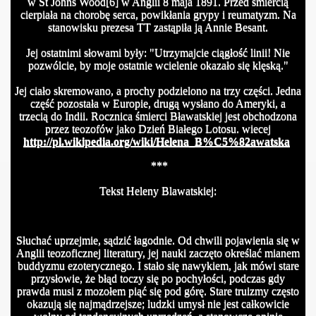
w St Johns Wood[6] w Anglii 8 maja 1891. Przed śmiercią
cierpiała na chorobę serca, powikłania grypy i reumatyzm. Na
stanowisku prezesa TT zastąpiła ją Annie Besant.
Jej ostatnimi słowami były: "Utrzymajcie ciągłość linii! Nie
pozwólcie, by moje ostatnie wcielenie okazało się klęską."
Jej ciało skremowano, a prochy podzielono na trzy części. Jedna
część pozostała w Europie, drugą wysłano do Ameryki, a
trzecią do Indii. Rocznica śmierci Bławatskiej jest obchodzona
przez teozofów jako Dzień Białego Lotosu. wiecej
http://pl.wikipedia.org/wiki/Helena_B%C5%82awatska
***
Tekst Heleny Blawatskiej:
Słuchać uprzejmie, sądzić łagodnie. Od chwili pojawienia się w
Anglii teozoficznej literatury, jej nauki zaczęto określać mianem
buddyzmu ezoterycznego. I stało się nawykiem, jak mówi stare
przysłowie, że błąd toczy się po pochyłości, podczas gdy
prawda musi z mozołem piąć się pod górę. Stare truizmy często
okazują się najmądrzejsze; ludzki umysł nie jest całkowicie