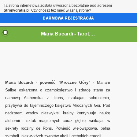
Ta strona internetowa została utworzona bezpłatnie pod adresem
Stronygratis.pl
. Czy chcesz też mieć własną stronę?
DARMOWA REJESTRACJA
Maria Bucardi,magia,tarot,jasnowidz,rytualy,czary,terapeutka
Maria Bucardi - Tarot,wrozka,wrozba,wrozenie,magia milosna,jasnowidz,rytualy magiczne,karty,talizmany,amulety,wampiry en
Maria Bucardi - powieść "Mroczne Góry"
- Mariam
Salise oskarżona o czarnoksięstwo i zdradę stanu za
namową Alchemika z Trons, szukając schronienia,
przybywa do tajemniczego księstwa Mrocznych Gór. Pod
nadzorem władcy niezwykłej krainy kontynuuje naukę
alchemii i sztuk magicznych coraz głębiej wnikając w
sekrety rodziny de Rons. Powieść wielowątkowa, pełna
symboli, niezwykłych zwrotów akcji i głębokich emocji.