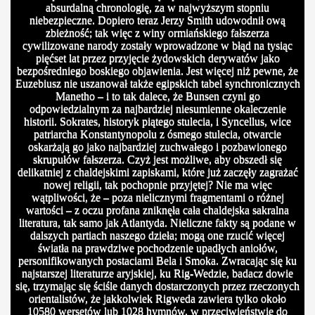
absurdalną chronologię, za w najwyższym stopniu
niebezpieczne. Dopiero teraz Jerzy Smith udowodnił ową
zbieżność; tak więc z winy ormiańskiego fałszerza
cywilizowane narody zostały wprowadzone w błąd na tysiąc
pięćset lat przez przyjęcie żydowskich derywatów jako
bezpośredniego boskiego objawienia. Jest więcej niż pewne, że
Euzebiusz nie uszanował także egipskich tabel synchronicznych
Manetho – i to tak dalece, że Bunsen czyni go
odpowiedzialnym za najbardziej niesumienne okaleczenie
historii. Sokrates, historyk piątego stulecia, i Syncellus, wice
patriarcha Konstantynopolu z ósmego stulecia, otwarcie
oskarżają go jako najbardziej zuchwałego i pozbawionego
skrupułów fałszerza. Czyż jest możliwe, aby obszedł się
delikatniej z chaldejskimi zapiskami, które już zaczęły zagrażać
nowej religii, tak pochopnie przyjętej? Nie ma więc
wątpliwości, że – poza nielicznymi fragmentami o różnej
wartości – z oczu profana zniknęła cała chaldejska sakralna
literatura, tak samo jak Atlantyda. Nieliczne fakty są podane w
dalszych partiach naszego dzieła; mogą one rzucić więcej
światła na prawdziwe pochodzenie upadłych aniołów,
personifikowanych postaciami Bela i Smoka. Zwracając się ku
najstarszej literaturze aryjskiej, ku Rig-Wedzie, badacz dowie
się, trzymając się ściśle danych dostarczonych przez rzeczonych
orientalistów, że jakkolwiek Rigweda zawiera tylko około
10580 wersetów lub 1028 hymnów, w przeciwieństwie do