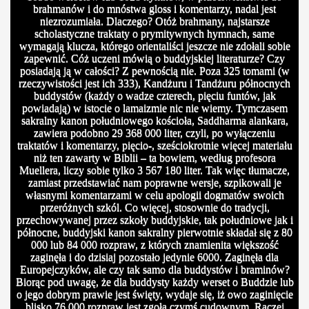
brahmanów i do mnóstwa gloss i komentarzy, nadal jest
niezrozumiała. Dlaczego? Otóż brahmany, najstarsze
scholastyczne traktaty o prymitywnych hymnach, same
wymagają klucza, którego orientaliści jeszcze nie zdołali sobie
zapewnić. Cóż uczeni mówią o buddyjskiej literaturze? Czy
posiadają ją w całości? Z pewnością nie. Poza 325 tomami (w
rzeczywistości jest ich 333), Kandżuru i Tandżuru północnych
buddystów (każdy o wadze czterech, pięciu funtów, jak
powiadają) w istocie o lamaizmie nic nie wiemy. Tymczasem
sakralny kanon południowego kościoła, Saddharma alankara,
zawiera podobno 29 368 000 liter, czyli, po wyłączeniu
traktatów i komentarzy, pięcio-, sześciokrotnie więcej materiału
niż ten zawarty w Biblii – ta bowiem, według profesora
Muellera, liczy sobie tylko 3 567 180 liter. Tak więc tłumacze,
zamiast przedstawiać nam poprawne wersje, szpikowali je
własnymi komentarzami w celu apologii dogmatów swoich
przeróżnych szkól. Co więcej, stosownie do tradycji,
przechowywanej przez szkoły buddyjskie, tak południowe jak i
północne, buddyjski kanon sakralny pierwotnie składał się z 80
000 lub 84 000 rozpraw, z których znamienita większość
zaginęła i do dzisiaj pozostało jedynie 6000. Zaginęła dla
Europejczyków, ale czy tak samo dla buddystów i braminów?
Biorąc pod uwagę, że dla buddysty każdy werset o Buddzie lub
o jego dobrym prawie jest święty, wydaje się, iż owo zaginięcie
blisko 76 000 rozpraw jest zgoła czymś cudownym. Raczej