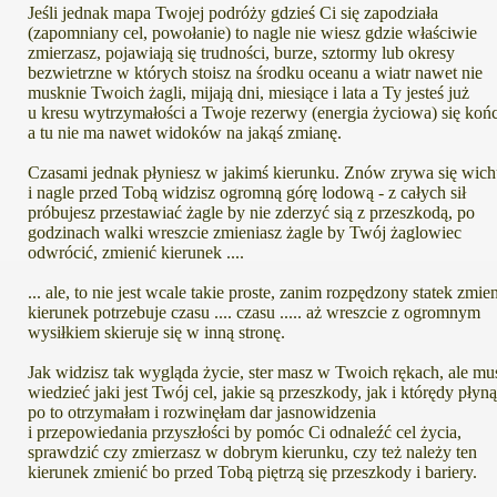
Jeśli jednak mapa Twojej podróży gdzieś Ci się zapodziała
(zapomniany cel, powołanie) to nagle nie wiesz gdzie właściwie
zmierzasz, pojawiają się trudności, burze, sztormy lub okresy
bezwietrzne w których stoisz na środku oceanu a wiatr nawet nie
musknie Twoich żagli, mijają dni, miesiące i lata a Ty jesteś już
u kresu wytrzymałości a Twoje rezerwy (energia życiowa) się koń
a tu nie ma nawet widoków na jakąś zmianę.
Czasami jednak płyniesz w jakimś kierunku. Znów zrywa się wich
i nagle przed Tobą widzisz ogromną górę lodową - z całych sił
próbujesz przestawiać żagle by nie zderzyć sią z przeszkodą, po
godzinach walki wreszcie zmieniasz żagle by Twój żaglowiec
odwrócić, zmienić kierunek ....
... ale, to nie jest wcale takie proste, zanim rozpędzony statek zmien
kierunek potrzebuje czasu .... czasu ..... aż wreszcie z ogromnym
wysiłkiem skieruje się w inną stronę.
Jak widzisz tak wygląda życie, ster masz w Twoich rękach, ale mu
wiedzieć jaki jest Twój cel, jakie są przeszkody, jak i którędy płyną
po to otrzymałam i rozwinęłam dar jasnowidzenia
i przepowiedania przyszłości by pomóc Ci odnaleźć cel życia,
sprawdzić czy zmierzasz w dobrym kierunku, czy też należy ten
kierunek zmienić bo przed Tobą piętrzą się przeszkody i bariery.