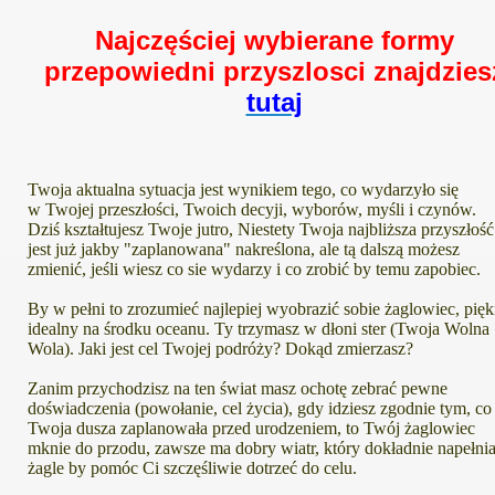
Najczęściej wybierane formy
przepowiedni przyszlosci znajdzies
tutaj
Twoja aktualna sytuacja jest wynikiem tego, co wydarzyło się
w Twojej przeszłości, Twoich decyji, wyborów, myśli i czynów.
Dziś kształtujesz Twoje jutro, Niestety Twoja najbliższa przyszłość
jest już jakby "zaplanowana" nakreślona, ale tą dalszą możesz
zmienić, jeśli wiesz co sie wydarzy i co zrobić by temu zapobiec.
By w pełni to zrozumieć najlepiej wyobrazić sobie żaglowiec, pięk
idealny na środku oceanu. Ty trzymasz w dłoni ster (Twoja Wolna
wiatla
Wola). Jaki jest cel Twojej podróży? Dokąd zmierzasz?
Zanim przychodzisz na ten świat masz ochotę zebrać pewne
doświadczenia (powołanie, cel życia), gdy idziesz zgodnie tym, co
Twoja dusza zaplanowała przed urodzeniem, to Twój żaglowiec
mknie do przodu, zawsze ma dobry wiatr, który dokładnie napełni
żagle by pomóc Ci szczęśliwie dotrzeć do celu.