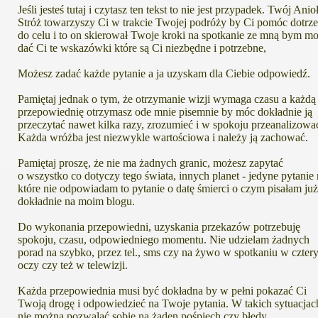
Jeśli jesteś tutaj i czytasz ten tekst to nie jest przypadek. Twój Anio
Stróż towarzyszy Ci w trakcie Twojej podróży by Ci pomóc dotrz
do celu i to on skierował Twoje kroki na spotkanie ze mną bym m
dać Ci te wskazówki które są Ci niezbędne i potrzebne,
Możesz zadać każde pytanie a ja uzyskam dla Ciebie odpowiedź.
Pamiętaj jednak o tym, że otrzymanie wizji wymaga czasu a każdą
przepowiednię otrzymasz ode mnie pisemnie by móc dokładnie ją
przeczytać nawet kilka razy, zrozumieć i w spokoju przeanalizowa
Każda wróżba jest niezwykle wartościowa i należy ją zachować.
Pamiętaj proszę, że nie ma żadnych granic, możesz zapytać
o wszystko co dotyczy tego świata, innych planet - jedyne pytanie
które nie odpowiadam to pytanie o datę śmierci o czym pisałam już
dokładnie na moim blogu.
Do wykonania przepowiedni, uzyskania przekazów potrzebuję
spokoju, czasu, odpowiedniego momentu. Nie udzielam żadnych
porad na szybko, przez tel., sms czy na żywo w spotkaniu w czter
oczy czy też w telewizji.
Każda przepowiednia musi być dokładna by w pełni pokazać Ci
Twoją drogę i odpowiedzieć na Twoje pytania. W takich sytuacjac
nie można pozwalać sobie na żaden pośpiech czy błędy.