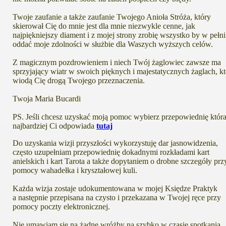
Twoje zaufanie a także zaufanie Twojego Anioła Stróża, który
skierował Cię do mnie jest dla mnie niezwykle cenne, jak
najpiękniejszy diament i z mojej strony zrobię wszystko by w pełni
oddać moje zdolności w służbie dla Waszych wyższych celów.
Z magicznym pozdrowieniem i niech Twój żaglowiec zawsze ma
sprzyjający wiatr w swoich pięknych i majestatycznych żaglach, kt
wiodą Cię drogą Twojego przeznaczenia.
Twoja Maria Bucardi
PS. Jeśli chcesz uzyskać moją pomoc wybierz przepowiednię któr
najbardziej Ci odpowiada
tutaj
Do uzyskania wizji przyszłości wykorzystuję dar jasnowidzenia,
często uzupełniam przepowiednię dokadnymi rozkładami kart
anielskich i kart Tarota a także dopytaniem o drobne szczegóły prz
pomocy wahadełka i kryształowej kuli.
Każda wizja zostaje udokumentowana w mojej Księdze Praktyk
a następnie przepisana na czysto i przekazana w Twojej ręce przy
pomocy poczty elektronicznej.
Nie umawiam się na żadne wróżby na szybko w czasie spotkania