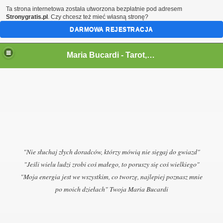
Ta strona internetowa została utworzona bezpłatnie pod adresem
Stronygratis.pl
. Czy chcesz też mieć własną stronę?
DARMOWA REJESTRACJA
Maria Bucardi,magia,tarot,jasnowidz,rytualy,czary,terapeutka
Maria Bucardi - Tarot,wrozka,wrozba,wrozenie,magia milosna,jasnowidz,rytualy magiczne,karty,talizmany,amulety,wampiry en
"Nie słuchaj złych doradców, którzy mówią nie sięgaj do gwiazd"
"Jeśli wielu ludzi zrobi coś małego, to poruszy się coś wielkiego"
"Moja energia jest we wszystkim, co tworzę, najlepiej poznasz mnie
po moich dziełach" Twoja Maria Bucardi